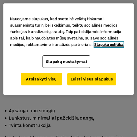
Naudojame slapukus, kad svetainė veiktų tinkamai,
suasmenintų turinį bei skelbimus, teiktų socialinės medijos
funkcijas ir analizuotų srautą. Taip pat dalijamės informacija
apie tai, kaip naudojatės mūsų svetaine, su savo socialinės
medijos, reklamavimo ir analizės partneriais.
Slapukų politika
Slapukų nustatymai
Atsisakyti visų
Leisti visus slapukus
Apsauga nuo smūgių
Lankstus, minimaliai pažeidžia dangą
Tvirta konstrukcija