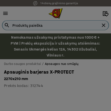
14 dienų grąžinimo garantija
Nemokamas užsakymų pristatymas nuo 1000 € +
PVM | Prekių ekspozicija ir užsakymų atsiėmimas:
Senasis Ukmergės kelias 12A, 14302 Užubaliai,
Vilniaus r.
Darbo saugos produktai
Apsaugos nuo smūgių
Apsauginis barjeras X-PROTECT
2270x210 mm
Prekės kodas
:
312744