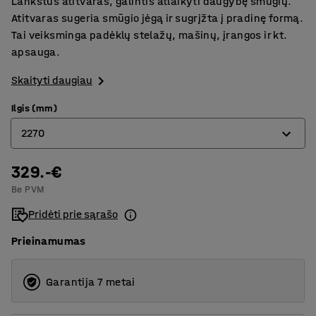
Lankstus atitvaras, galintis atlaikyti daugybę smūgių.
Atitvaras sugeria smūgio jėgą ir sugrįžta į pradinę formą.
Tai veiksminga padėklų stelažų, mašinų, įrangos ir kt.
apsauga.
Skaityti daugiau
Ilgis (mm)
2270
329.-€
770
Be PVM
1270
Pridėti prie sąrašo
1770
Prieinamumas
2270
Garantija 7 metai