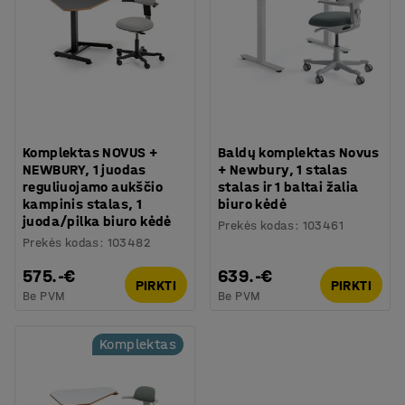
Komplektas NOVUS +
Baldų komplektas Novus
NEWBURY, 1 juodas
+ Newbury, 1 stalas
reguliuojamo aukščio
stalas ir 1 baltai žalia
kampinis stalas, 1
biuro kėdė
juoda/pilka biuro kėdė
Prekės kodas
:
103461
Prekės kodas
:
103482
575.-€
639.-€
PIRKTI
PIRKTI
Be PVM
Be PVM
Komplektas