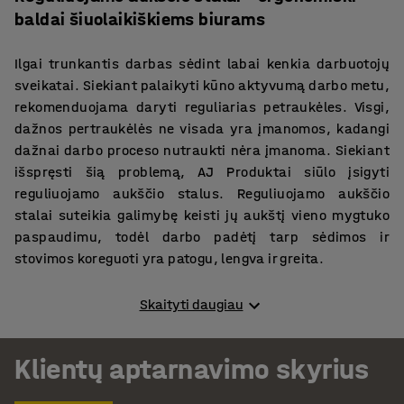
baldai šiuolaikiškiems biurams
Ilgai trunkantis darbas sėdint labai kenkia darbuotojų
sveikatai. Siekiant palaikyti kūno aktyvumą darbo metu,
rekomenduojama daryti reguliarias petraukėles. Visgi,
dažnos pertraukėlės ne visada yra įmanomos, kadangi
dažnai darbo proceso nutraukti nėra įmanoma. Siekiant
išspręsti šią problemą, AJ Produktai siūlo įsigyti
reguliuojamo aukščio stalus. Reguliuojamo aukščio
stalai suteikia galimybę keisti jų aukštį vieno mygtuko
paspaudimu, todėl darbo padėtį tarp sėdimos ir
stovimos koreguoti yra patogu, lengva ir greita.
Elektra reguliuojamo aukščio stalas QBUS
Skaityti daugiau
QBUS – maksimaliai universalių biuro baldų seriija, tai AJ
Klientų aptarnavimo skyrius
Produktai kūrinys. Šioje baldų serijoje yra nuo 800 mm
iki 2000 ilgio bei nuo 600 mm iki 2000 mm pločio biuro