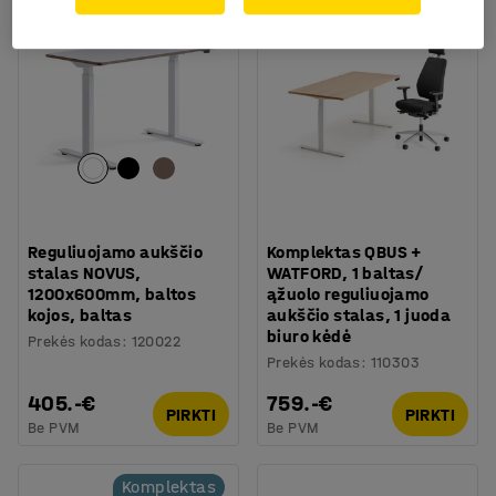
Komplektas
Reguliuojamo aukščio
Komplektas QBUS +
stalas NOVUS,
WATFORD, 1 baltas/
1200x600mm, baltos
ąžuolo reguliuojamo
kojos, baltas
aukščio stalas, 1 juoda
biuro kėdė
Prekės kodas
:
120022
Prekės kodas
:
110303
405.-€
759.-€
PIRKTI
PIRKTI
Be PVM
Be PVM
Komplektas