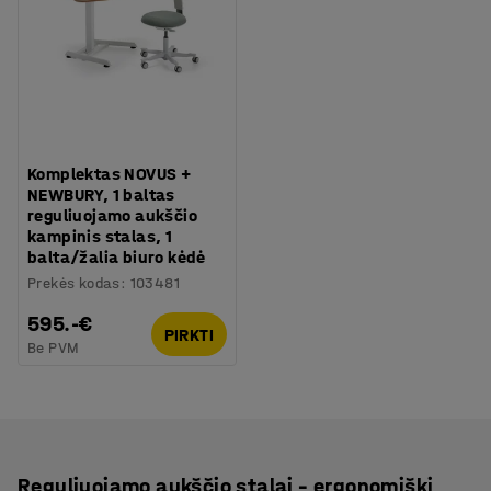
Komplektas NOVUS +
NEWBURY, 1 baltas
reguliuojamo aukščio
kampinis stalas, 1
balta/žalia biuro kėdė
Prekės kodas
:
103481
595.-€
PIRKTI
Be PVM
Reguliuojamo aukščio stalai – ergonomiški