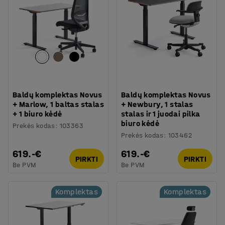
Baldų komplektas Novus
Baldų komplektas Novus
+ Marlow, 1 baltas stalas
+ Newbury, 1 stalas
+ 1 biuro kėdė
stalas ir 1 juodai pilka
biuro kėdė
Prekės kodas
:
103363
Prekės kodas
:
103462
619.-€
619.-€
PIRKTI
PIRKTI
Be PVM
Be PVM
Komplektas
Komplektas