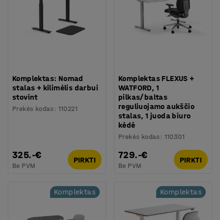
Komplektas: Nomad
Komplektas FLEXUS +
stalas + kilimėlis darbui
WATFORD, 1
stovint
pilkas/baltas
reguliuojamo aukščio
Prekės kodas
:
110221
stalas, 1 juoda biuro
kėdė
Prekės kodas
:
110301
325.-€
729.-€
PIRKTI
PIRKTI
Be PVM
Be PVM
Komplektas
Komplektas