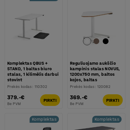
Komplektas QBUS +
Reguliuojamo aukščio
STAND, 1 baltas biuro
kampinis stalas NOVUS,
stalas, 1 kilimėlis darbui
1200x750 mm, baltos
stovint
kojos, baltas
Prekės kodas
:
110302
Prekės kodas
:
120082
379.-€
369.-€
PIRKTI
PIRKTI
Be PVM
Be PVM
Komplektas
Komplektas