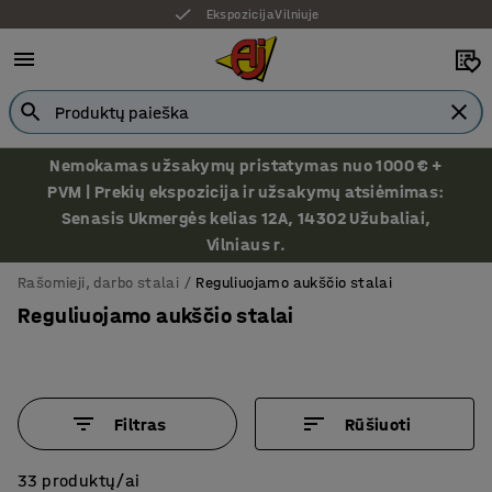
Ekspozicija Vilniuje
Nemokamas užsakymų pristatymas nuo 1000 € +
PVM | Prekių ekspozicija ir užsakymų atsiėmimas:
Senasis Ukmergės kelias 12A, 14302 Užubaliai,
Vilniaus r.
Rašomieji, darbo stalai
Reguliuojamo aukščio stalai
Reguliuojamo aukščio stalai
Filtras
Rūšiuoti
33 produktų/ai