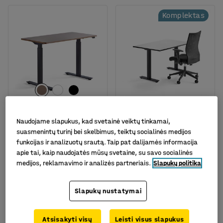
Komplektas
Naudojame slapukus, kad svetainė veiktų tinkamai,
Reguliuojamo aukščio
Baldų komplektas:
suasmenintų turinį bei skelbimus, teiktų socialinės medijos
stalas NOVUS,
stalas Nomad ir biuro
funkcijas ir analizuotų srautą. Taip pat dalijamės informacija
1200x600mm, juodos
kėdė Milton
apie tai, kaip naudojatės mūsų svetaine, su savo socialinės
kojos, pilkas
Prekės kodas
:
110239
medijos, reklamavimo ir analizės partneriais.
Slapukų politika
Prekės kodas
:
120033
405.-€
455.-€
PIRKTI
PIRKTI
Slapukų nustatymai
Be PVM
Be PVM
Atsisakyti visų
Leisti visus slapukus