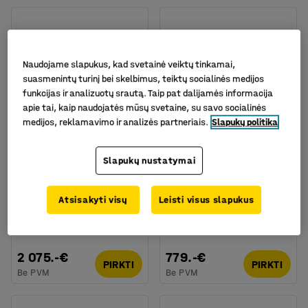
Naudojame slapukus, kad svetainė veiktų tinkamai,
suasmenintų turinį bei skelbimus, teiktų socialinės medijos
funkcijas ir analizuotų srautą. Taip pat dalijamės informacija
apie tai, kaip naudojatės mūsų svetaine, su savo socialinės
medijos, reklamavimo ir analizės partneriais.
Slapukų politika
Galima rinktis skirtingus
modelius
Slapukų nustatymai
Mobilus daugiafunkcis
Žaidimo stalas MELINA,
stalas MOLLY
6 skyreliai,
Atsisakyti visų
Leisti visus slapukus
1000x900x330mm,
Prekės kodas
:
350002
baltas
Prekės kodas
:
391681
2 075.-€
779.-€
PIRKTI
PIRKTI
Be PVM
Be PVM