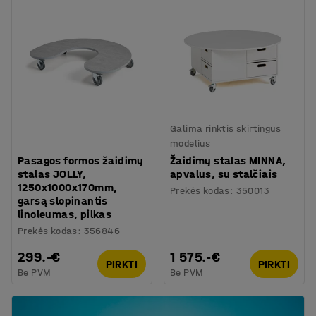
Galima rinktis skirtingus
modelius
Pasagos formos žaidimų
Žaidimų stalas MINNA,
stalas JOLLY,
apvalus, su stalčiais
1250x1000x170mm,
Prekės kodas
:
350013
garsą slopinantis
linoleumas, pilkas
Prekės kodas
:
356846
299.-€
1 575.-€
PIRKTI
PIRKTI
Be PVM
Be PVM