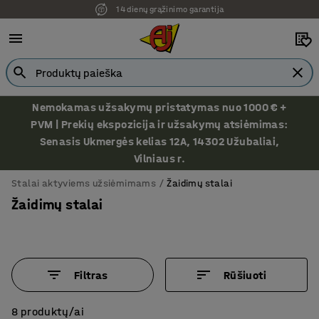
Ekspozicija Vilniuje
Nemokamas užsakymų pristatymas nuo 1000 € +
PVM | Prekių ekspozicija ir užsakymų atsiėmimas:
Senasis Ukmergės kelias 12A, 14302 Užubaliai,
Vilniaus r.
Stalai aktyviems užsiėmimams
Žaidimų stalai
Žaidimų stalai
Filtras
Rūšiuoti
8 produktų/ai