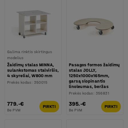
Galima rinktis skirtingus
modelius
Žaidimų stalas MINNA,
Pasagos formos žaidimų
sulankstomas stalviršis,
stalas JOLLY,
4 skyreliai, W800 mm
1250x1000x165mm,
garsą slopinantis
Prekės kodas
:
350015
linoleumas, beržas
Prekės kodas
:
356831
779.-€
395.-€
PIRKTI
PIRKTI
Be PVM
Be PVM