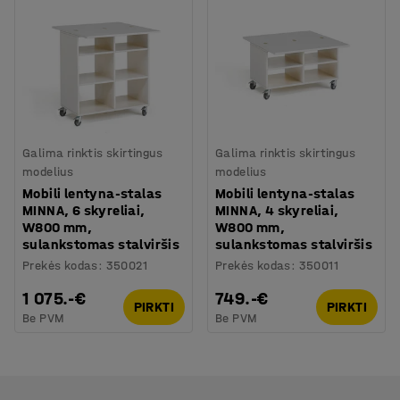
Galima rinktis skirtingus
Galima rinktis skirtingus
modelius
modelius
Mobili lentyna-stalas
Mobili lentyna-stalas
MINNA, 6 skyreliai,
MINNA, 4 skyreliai,
W800 mm,
W800 mm,
sulankstomas stalviršis
sulankstomas stalviršis
Prekės kodas
:
350021
Prekės kodas
:
350011
1 075.-€
749.-€
PIRKTI
PIRKTI
Be PVM
Be PVM