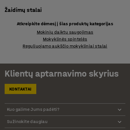
Žaidimų stalai
Atkreipkite dėmesį į šias produktų kategorijas
Mokinių daiktų saugojimas
Mokyklinės spintelės
Reguliuojamo aukščio mokykliniai stalai
Klientų aptarnavimo skyrius
KONTAKTAI
Kuo galime Jums padėti?
Sužinokite daugiau