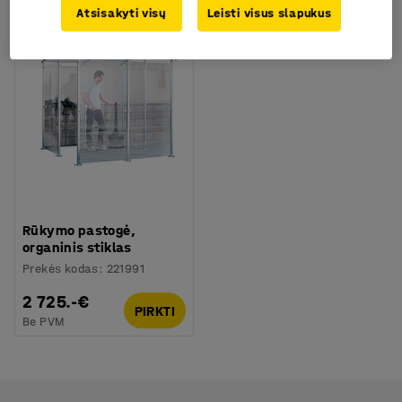
Atsisakyti visų
Leisti visus slapukus
Rūkymo pastogė,
organinis stiklas
Prekės kodas
:
221991
2 725.-€
PIRKTI
Be PVM