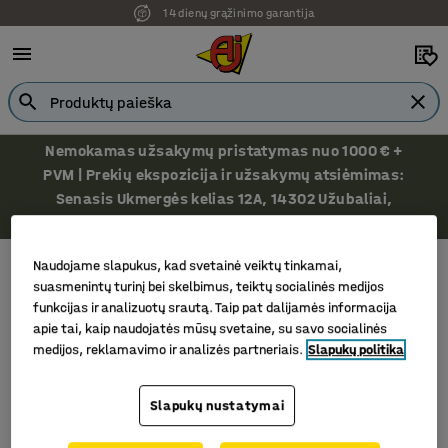
14 dienų grąžinimo garantija
Nemokamas užsakymų pristatymas nuo 1000 € +
PVM | Prekių ekspozicija ir užsakymų atsiėmimas:
Senasis Ukmergės kelias 12A, 14302 Užubaliai,
Vilniaus r.
Šiukšlių dėžės nuorūkoms
Rūkymo pastogės
Naudojame slapukus, kad svetainė veiktų tinkamai,
Rūkymo pastogės
suasmenintų turinį bei skelbimus, teiktų socialinės medijos
funkcijas ir analizuotų srautą. Taip pat dalijamės informacija
apie tai, kaip naudojatės mūsų svetaine, su savo socialinės
medijos, reklamavimo ir analizės partneriais.
Slapukų politika
Filtras
Rūšiuoti
Slapukų nustatymai
1 produktų/ai