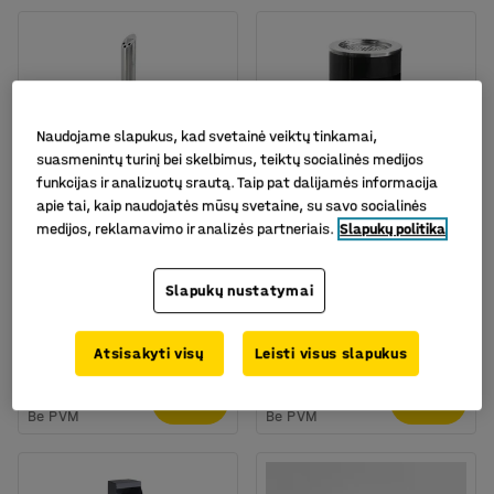
Naudojame slapukus, kad svetainė veiktų tinkamai,
suasmenintų turinį bei skelbimus, teiktų socialinės medijos
funkcijas ir analizuotų srautą. Taip pat dalijamės informacija
apie tai, kaip naudojatės mūsų svetaine, su savo socialinės
medijos, reklamavimo ir analizės partneriais.
Slapukų politika
Galima rinktis skirtingus
modelius
Peleninė JAMES,
Peleninė/šiukšlių dėžė
Slapukų nustatymai
pastatoma, aukštis
CHARLIE, 13L, juoda
920mm, nerūdijanti
Prekės kodas
:
246621
Prekės kodas
:
234825
Atsisakyti visų
Leisti visus slapukus
99.-€
71.-€
PIRKTI
PIRKTI
Be PVM
Be PVM