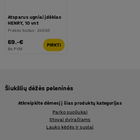
Atsparus ugniai įdėklas
HENRY, 10 vnt
Prekės kodas
:
24583
69.-€
PIRKTI
Be PVM
Šiukšlių dėžės peleninės
Atkreipkite dėmesį į šias produktų kategorijas
Parko suoliukai
Stovai dviračiams
Lauko kėdės ir suolai