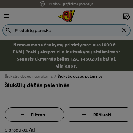
14 dienų grąžinimo garantija
Nemokamas užsakymų pristatymas nuo 1000 € +
PVM | Prekių ekspozicija ir užsakymų atsiėmimas:
Senasis Ukmergės kelias 12A, 14302 Užubaliai,
Vilniaus r.
Šiukšlių dėžės nuorūkoms
Šiukšlių dėžės peleninės
Šiukšlių dėžės peleninės
Filtras
Rūšiuoti
9 produktų/ai