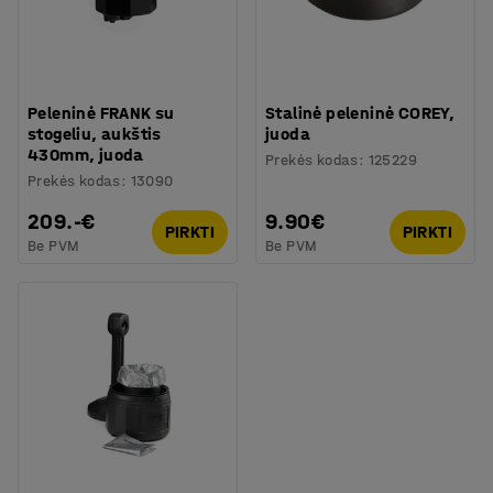
Peleninė FRANK su
Stalinė peleninė COREY,
stogeliu, aukštis
juoda
430mm, juoda
Prekės kodas
:
125229
Prekės kodas
:
13090
209.-€
9.90€
PIRKTI
PIRKTI
Be PVM
Be PVM