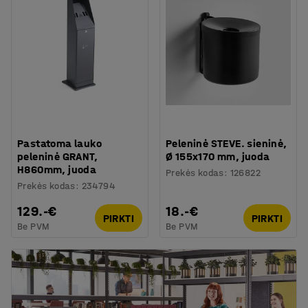
Pastatoma lauko
Peleninė STEVE. sieninė,
peleninė GRANT,
Ø 155x170 mm, juoda
H860mm, juoda
Prekės kodas
:
126822
Prekės kodas
:
234794
129.-€
18.-€
PIRKTI
PIRKTI
Be PVM
Be PVM