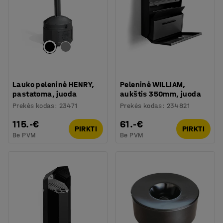
Lauko peleninė HENRY,
Peleninė WILLIAM,
pastatoma, juoda
aukštis 350mm, juoda
Prekės kodas
:
23471
Prekės kodas
:
234821
115.-€
61.-€
PIRKTI
PIRKTI
Be PVM
Be PVM