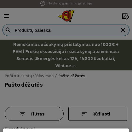
Ekspozicija Vilniuje
Nemokamas užsakymų pristatymas nuo 1000 € +
PVM | Prekių ekspozicija ir užsakymų atsiėmimas:
Senasis Ukmergės kelias 12A, 14302 Užubaliai,
Vilniaus r.
Pašto ir siuntų rūšiavimas
Pašto dėžutės
Pašto dėžutės
Filtras
Rūšiuoti
5 produktų/ai