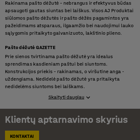
Rakinama pašto dėžutė – nebrangus ir efektyvus būdas
apsaugoti gautas siuntas bei laiškus. Visos AJ Produktai
siūlomos pašto dėžutės ir pašto dėžės pagamintos yra
pažeidimams atsparaus, ilgaamžio bei naudojimui lauko
sąlygomis pritaikyto galvanizuoto, lakštinio plieno.
Pašto dėžutė GAZETTE
Prie sienos tvirtinama pašto dėžutė yra idealus
sprendimas kasdieniam paštui bei siuntoms.
Konstrukcijos priekis – rakinamas, o viršutine anga -
uždengiama. Nedidelė pašto dėžutė yra pritaikyta
nedidelėms siuntoms bei laiškams.
Skaityti daugiau
Pašto dėžė LETTER
Siaura anga leidžia į pašto dėžės vidų įmesti tik laiškus
Klientų aptarnavimo skyrius
bei mažus siuntinių vokus. Skirtingai nei mažesnysis
modelis Gazette, šis gali priimti šiek tiek didesnius vokus
bei siuntas – tam nereikia atidaryti pagrindinio
KONTAKTAI
skyčiaus. Dėl tos pačios priežasties, šios pašto dėžės