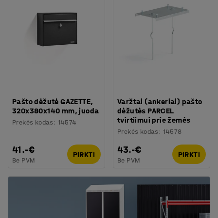
Pašto dėžutė GAZETTE,
Varžtai (ankeriai) pašto
320x380x140 mm, juoda
dėžutės PARCEL
tvirtiimui prie žemės
Prekės kodas
:
14574
Prekės kodas
:
14578
41.-€
43.-€
PIRKTI
PIRKTI
Be PVM
Be PVM