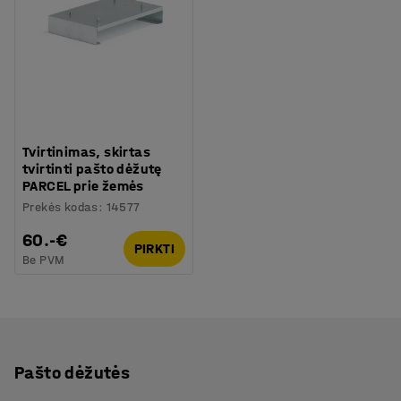
Tvirtinimas, skirtas
tvirtinti pašto dėžutę
PARCEL prie žemės
Prekės kodas
:
14577
60.-€
PIRKTI
Be PVM
Pašto dėžutės