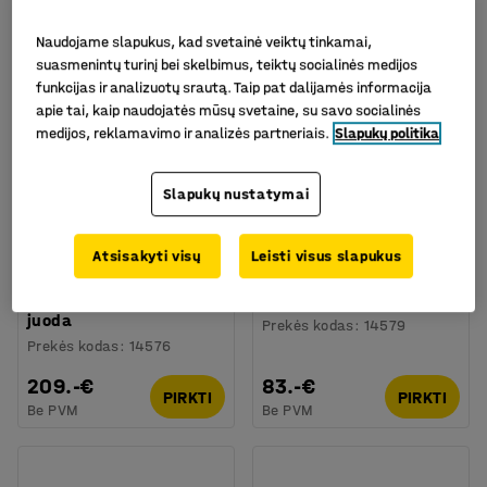
Naudojame slapukus, kad svetainė veiktų tinkamai,
suasmenintų turinį bei skelbimus, teiktų socialinės medijos
funkcijas ir analizuotų srautą. Taip pat dalijamės informacija
apie tai, kaip naudojatės mūsų svetaine, su savo socialinės
medijos, reklamavimo ir analizės partneriais.
Slapukų politika
Slapukų nustatymai
Atsisakyti visų
Leisti visus slapukus
Pašto dėžutė PARCEL,
Pašto dėžutė LETTER,
1050x380x230mm,
370x275x175mm, juoda
juoda
Prekės kodas
:
14579
Prekės kodas
:
14576
209.-€
83.-€
PIRKTI
PIRKTI
Be PVM
Be PVM