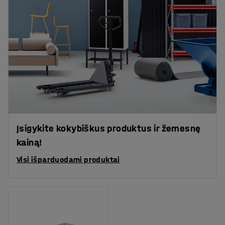
Įsigykite kokybiškus produktus ir žemesnę
kainą!
Visi išparduodami produktai