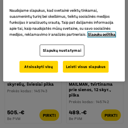
Naudojame slapukus, kad svetainė veiktų tinkamai,
suasmenintų turinį bei skelbimus, teiktų socialinės medijos
funkcijas ir analizuotų srautą. Taip pat dalijamės informacija
apie tai, kaip naudojatės mūsų svetaine, su savo socialinės
medijos, reklamavimo ir analizės partneriais.
Slapukų politika
Slapukų nustatymai
Galima rinktis skirtingus
Galima rinktis skirtingus
modelius
modelius
Atsisakyti visų
Leisti visus slapukus
Metalinė spinta PRIVATE,
Korespondencijos
statoma ant grindų, 15
rūšiavimo spinta
skyrelių, šviesiai pilka
MAILMAN, tvirtinama
prie sienos, 12 skyr.,
Prekės kodas
:
145743
pilka
Prekės kodas
:
145742
505.-€
489.-€
PIRKTI
PIRKTI
Be PVM
Be PVM