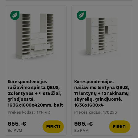
Korespondencijos
Korespondencijos
rūšiavimo spinta QBUS,
rūšiavimo lentyna QBUS,
22 lentynos + 4 stalčiai,
11 lentynų + 12 rakinamų
grindjuostė,
skyrelių, grindjuostė,
1636x1600x420mm, balt
1636x1600x4
Prekės kodas
:
171443
Prekės kodas
:
170253
855.-€
985.-€
PIRKTI
PIRKTI
Be PVM
Be PVM