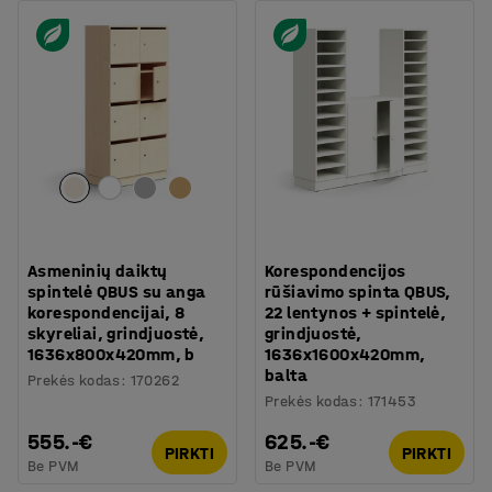
Asmeninių daiktų
Korespondencijos
spintelė QBUS su anga
rūšiavimo spinta QBUS,
korespondencijai, 8
22 lentynos + spintelė,
skyreliai, grindjuostė,
grindjuostė,
1636x800x420mm, b
1636x1600x420mm,
balta
Prekės kodas
:
170262
Prekės kodas
:
171453
555.-€
625.-€
PIRKTI
PIRKTI
Be PVM
Be PVM