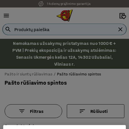
Ekspozicija Vilniuje
Nemokamas užsakymų pristatymas nuo 1000 € +
PVM | Prekių ekspozicija ir užsakymų atsiėmimas:
Senasis Ukmergės kelias 12A, 14302 Užubaliai,
Vilniaus r.
Pašto ir siuntų rūšiavimas
Pašto rūšiavimo spintos
Pašto rūšiavimo spintos
Filtras
Rūšiuoti
6 produktų/ai