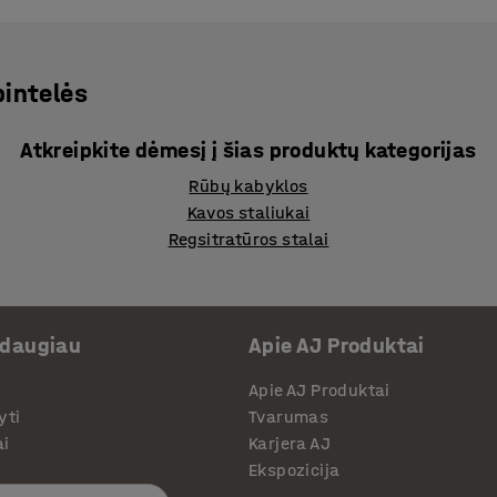
pintelės
Atkreipkite dėmesį į šias produktų kategorijas
Rūbų kabyklos
Kavos staliukai
Regsitratūros stalai
 daugiau
Apie AJ Produktai
Apie AJ Produktai
yti
Tvarumas
ai
Karjera AJ
Ekspozicija