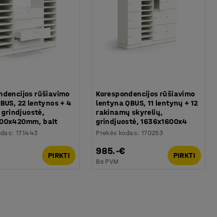
ndencijos rūšiavimo
Korespondencijos rūšiavimo
BUS, 22 lentynos + 4
lentyna QBUS, 11 lentynų + 12
, grindjuostė,
rakinamų skyrelių,
00x420mm, balt
grindjuostė, 1636x1600x4
odas
:
171443
Prekės kodas
:
170253
985.-€
PIRKTI
PIRKTI
Be PVM