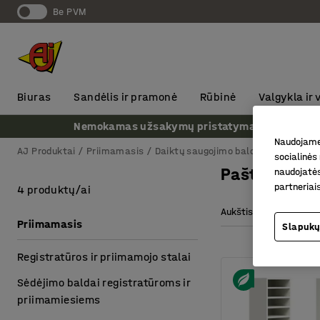
Be PVM
Biuras
Sandėlis ir pramonė
Rūbinė
Valgykla ir
Nemokamas užsakymų pristatymas nuo 1000 € + P
Naudojame 
AJ Produktai
Priimamasis
Daiktų saugojimo baldai
Pašto ir 
socialinės 
Pašto rūšiav
naudojatės
partneriai
4 produktų/ai
Aukštis
Plotis
Priimamasis
Slapukų
Registratūros ir priimamojo stalai
Sėdėjimo baldai registratūroms ir
priimamiesiems