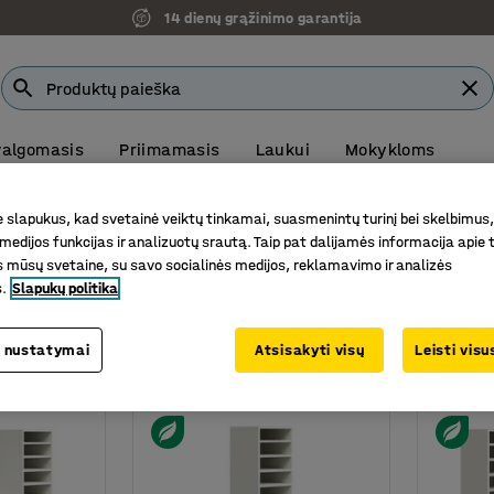
14 dienų grąžinimo garantija
 valgomasis
Priimamasis
Laukui
Mokykloms
VM | Prekių ekspozicija ir užsakymų atsiėmimas: Senasis Ukm
slapukus, kad svetainė veiktų tinkamai, suasmenintų turinį bei skelbimus,
siuntų rūšiavimas
Pašto rūšiavimo spintelės
medijos funkcijas ir analizuotų srautą. Taip pat dalijamės informacija apie t
imo spintelės
 mūsų svetaine, su savo socialinės medijos, reklamavimo ir analizės
s.
Slapukų politika
Gylis
 nustatymai
Atsisakyti visų
Leisti vis