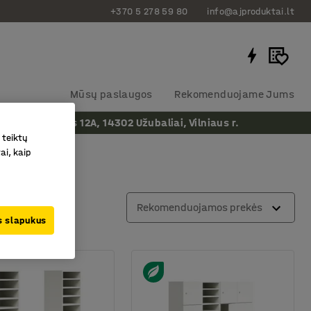
+370 5 278 59 80
info@ajproduktai.lt
Mūsų paslaugos
Rekomenduojame Jums
ergės kelias 12A, 14302 Užubaliai, Vilniaus r.
 teiktų
ai, kaip
Rekomenduojamos prekės
us slapukus