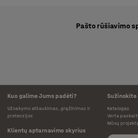
Pašto rūšiavimo s
Kuo galime Jums padėti?
Sužinokite
Užsakymo atšaukimas, grąžinimas ir
Katalogas
pretenzijos
Verta paskait
Mūsų projekt
Klientų aptarnavimo skyrius