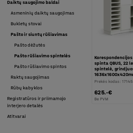
Daiktų saugojimo baldai
Asmeninių daiktų saugojimas
Bukletų stovai
Pašto ir siuntų rūšiavimas
Pašto dėžutės
Pašto rūšiavimo spintelės
Korespondencijos
spinta QBUS, 22 l
Pašto rūšiavimo spintos
spintelė, grindjuo
1636x1600x420mm
Raktų saugojimas
Prekės kodas
:
1714
Rūbų kabyklos
625.-€
Registratūros ir priimamojo
Be PVM
interjero detalės
Atitvarai