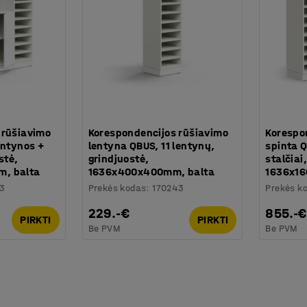
 rūšiavimo
Korespondencijos rūšiavimo
Korespo
entynos +
lentyna QBUS, 11 lentynų,
spinta Q
stė,
grindjuostė,
stalčiai
, balta
1636x400x400mm, balta
1636x16
53
Prekės kodas
:
170243
Prekės k
229.-€
855.-€
PIRKTI
PIRKTI
Be PVM
Be PVM