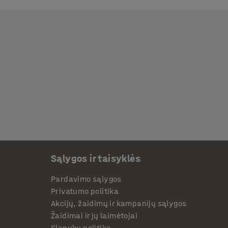
Sąlygos ir taisyklės
Pardavimo sąlygos
Privatumo politika
Akcijų, žaidimų ir kampanijų sąlygos
Žaidimai ir jų laimėtojai
Slapukų politika