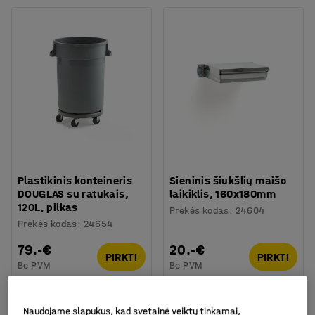
Plastikinis konteineris
Sieninis šiukšlių maišo
DOUGLAS su ratukais,
laikiklis, 160x180mm
120L, pilkas
Prekės kodas
:
24604
Prekės kodas
:
24654
79.-€
20.-€
PIRKTI
PIRKTI
Be PVM
Be PVM
Komplektas
Naudojame slapukus, kad svetainė veiktų tinkamai,