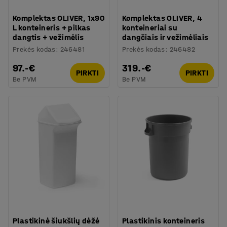
Komplektas OLIVER, 1x90
Komplektas OLIVER, 4
L konteineris + pilkas
konteineriai su
dangtis + vežimėlis
dangčiais ir vežimėliais
Prekės kodas
:
246481
Prekės kodas
:
246482
97.-€
319.-€
PIRKTI
PIRKTI
Be PVM
Be PVM
Plastikinė šiukšlių dėžė
Plastikinis konteineris