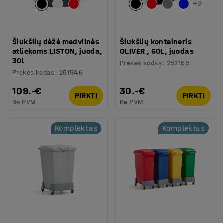
+
2
Šiukšlių dėžė medvilnės
Šiukšlių konteineris
atliekoms LISTON, juoda,
OLIVER , 60L, juodas
30l
Prekės kodas
:
252166
Prekės kodas
:
251546
109.-€
30.-€
PIRKTI
PIRKTI
Be PVM
Be PVM
Komplektas
Komplektas