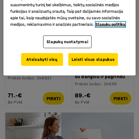
suasmenintų turinį bei skelbimus, teiktų socialinės medijos
funkcijas ir analizuotų srautą. Taip pat dalijamės informacija
apie tai, kaip naudojatės mūsų svetaine, su savo socialinės
medijos, reklamavimo ir analizės partneriais.
Slapukų politika
Slapukų nustatymai
Atsisakyti visų
Leisti visus slapukus
Peleninė/šiukšlių dėžė
Plastikinis konteineris
CHARLIE, 13L, juoda
DOUGLAS, 120 l, pilkas,
su dangčiu ir pagrindu
Prekės kodas
:
246621
Prekės kodas
:
24659
71.-€
89.-€
PIRKTI
PIRKTI
Be PVM
Be PVM