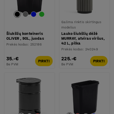
Galima rinktis skirtingus
modelius
Šiukšlių konteineris
Lauko šiukšlių dėžė
OLIVER , 90L, juodas
MURRAY, atviras viršus,
42 L, pilka
Prekės kodas
:
252186
Prekės kodas
:
240249
35.-€
225.-€
PIRKTI
PIRKTI
Be PVM
Be PVM