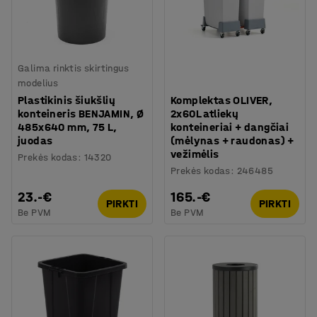
Galima rinktis skirtingus
modelius
Plastikinis šiukšlių
Komplektas OLIVER,
konteineris BENJAMIN, Ø
2x60L atliekų
485x640 mm, 75 L,
konteineriai + dangčiai
juodas
(mėlynas + raudonas) +
vežimėlis
Prekės kodas
:
14320
Prekės kodas
:
246485
23.-€
165.-€
PIRKTI
PIRKTI
Be PVM
Be PVM