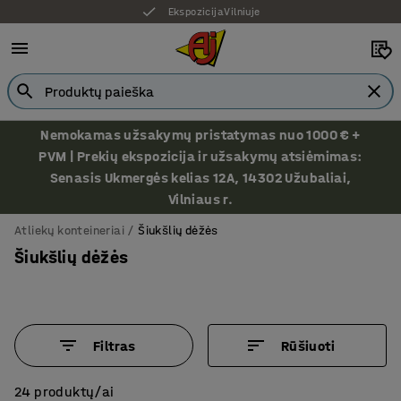
Ekspozicija Vilniuje
Nemokamas užsakymų pristatymas nuo 1000 € +
PVM | Prekių ekspozicija ir užsakymų atsiėmimas:
Senasis Ukmergės kelias 12A, 14302 Užubaliai,
Vilniaus r.
Atliekų konteineriai
Šiukšlių dėžės
Šiukšlių dėžės
Filtras
Rūšiuoti
24 produktų/ai