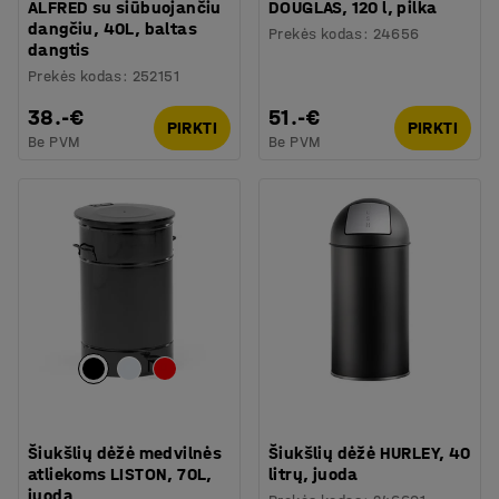
ALFRED su siūbuojančiu
DOUGLAS, 120 l, pilka
dangčiu, 40L, baltas
Prekės kodas
:
24656
dangtis
Prekės kodas
:
252151
38.-€
51.-€
PIRKTI
PIRKTI
Be PVM
Be PVM
Šiukšlių dėžė medvilnės
Šiukšlių dėžė HURLEY, 40
atliekoms LISTON, 70L,
litrų, juoda
juoda