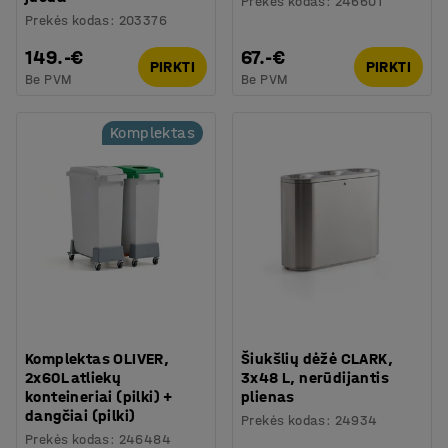
Prekės kodas
:
246601
Prekės kodas
:
203376
149.-€
67.-€
PIRKTI
PIRKTI
Be PVM
Be PVM
Komplektas
Komplektas OLIVER,
Šiukšlių dėžė CLARK,
2x60L atliekų
3x48 L, nerūdijantis
konteineriai (pilki) +
plienas
dangčiai (pilki)
Prekės kodas
:
24934
Prekės kodas
:
246484