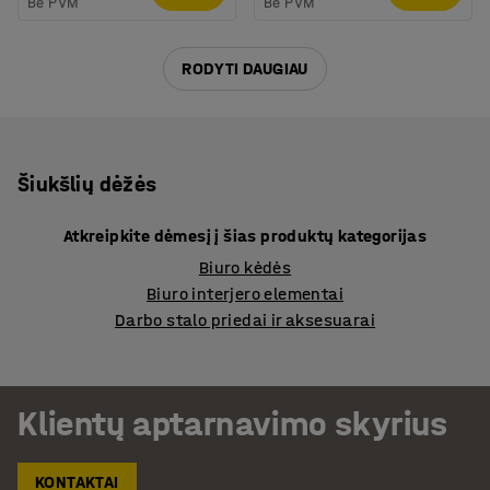
Be PVM
Be PVM
RODYTI DAUGIAU
Šiukšlių dėžės
Atkreipkite dėmesį į šias produktų kategorijas
Biuro kėdės
Biuro interjero elementai
Darbo stalo priedai ir aksesuarai
Klientų aptarnavimo skyrius
KONTAKTAI