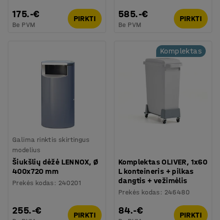
175.-€
585.-€
PIRKTI
PIRKTI
Be PVM
Be PVM
Komplektas
Galima rinktis skirtingus
modelius
Šiukšlių dėžė LENNOX, Ø
Komplektas OLIVER, 1x60
400x720 mm
L konteineris + pilkas
dangtis + vežimėlis
Prekės kodas
:
240201
Prekės kodas
:
246480
255.-€
84.-€
PIRKTI
PIRKTI