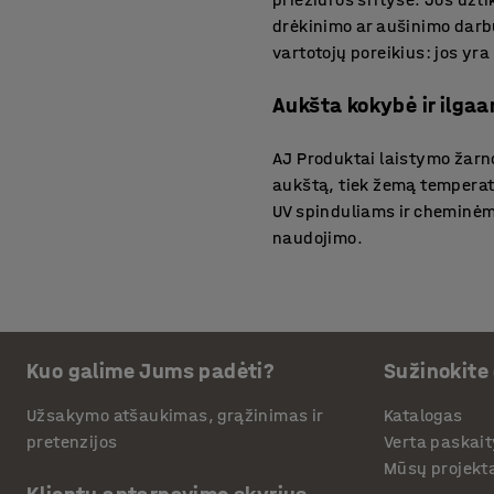
drėkinimo ar aušinimo darbu
vartotojų poreikius: jos yr
Aukšta kokybė ir ilg
AJ Produktai laistymo žarno
aukštą, tiek žemą temperatū
UV spinduliams ir cheminėm
naudojimo.
Funkcionalūs ir prakti
Priklausomai nuo poreikių, 
Kuo galime Jums padėti?
Sužinokite
modelius. Kai kurios laisty
transportuoti žarną. Tokie s
Užsakymo atšaukimas, grąžinimas ir
Katalogas
darbo vietą ar judėti tarp s
pretenzijos
Verta paskait
Mūsų projekt
Pritaikomos įvairioms 