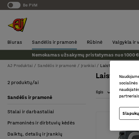
Be PVM
Biuras
Sandėlis ir pramonė
Rūbinė
Valgykla ir
Nemokamas užsakymų pristatymas nuo 1000 € + P
AJ Produktai
Sandėlis ir pramonė
Įrankiai
Laistymo žarnos
Laistymo ža
Naudojame 
2 produktų/ai
socialinės 
naudojatės
Ilgis
partneriai
Sandėlis ir pramonė
Stalai ir darbastaliai
Slapukų
Pramoninės ir dirbtuvių kėdės
Daiktų, detalių ir įrankių