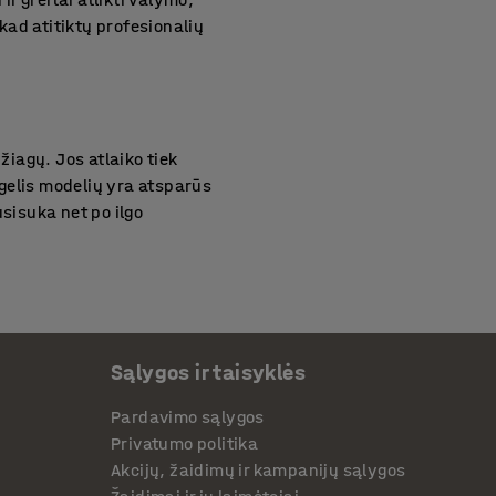
ad atitiktų profesionalių
iagų. Jos atlaiko tiek
gelis modelių yra atsparūs
sisuka net po ilgo
lėgio atsparumo žarnų
Sąlygos ir taisyklės
 lengvai susukti ir
, kai reikia dažnai keisti
Pardavimo sąlygos
Privatumo politika
Akcijų, žaidimų ir kampanijų sąlygos