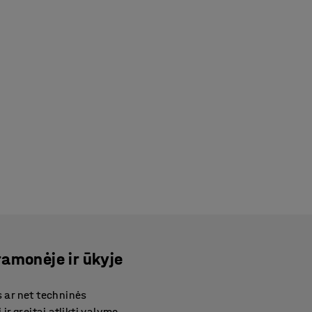
amonėje ir ūkyje
 ar net techninės
ir greitai atlikti valymo,