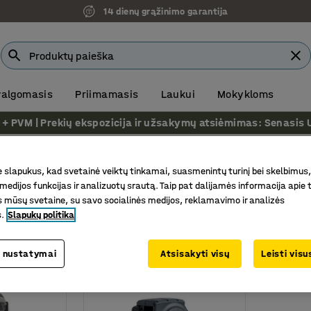
14 dienų grąžinimo garantija
 valgomasis
Priimamasis
Laukui
Mokykloms
VM | Prekių ekspozicija ir užsakymų atsiėmimas: Senasis Ukm
rnos
slapukus, kad svetainė veiktų tinkamai, suasmenintų turinį bei skelbimus,
medijos funkcijas ir analizuotų srautą. Taip pat dalijamės informacija apie t
 mūsų svetaine, su savo socialinės medijos, reklamavimo ir analizės
s.
Slapukų politika
 nustatymai
Atsisakyti visų
Leisti vis