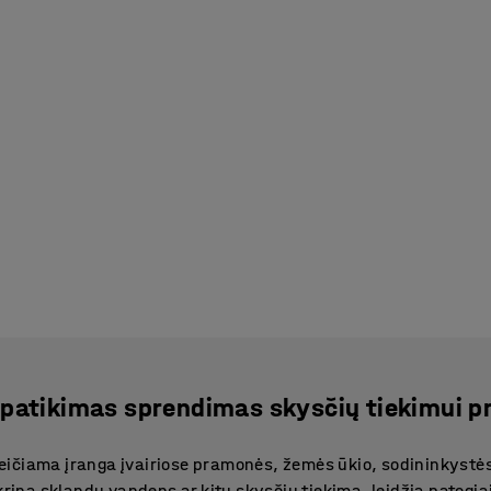
patikimas sprendimas skysčių tiekimui pr
ičiama įranga įvairiose pramonės, žemės ūkio, sodininkystės
krina sklandų vandens ar kitų skysčių tiekimą, leidžia patogiai 