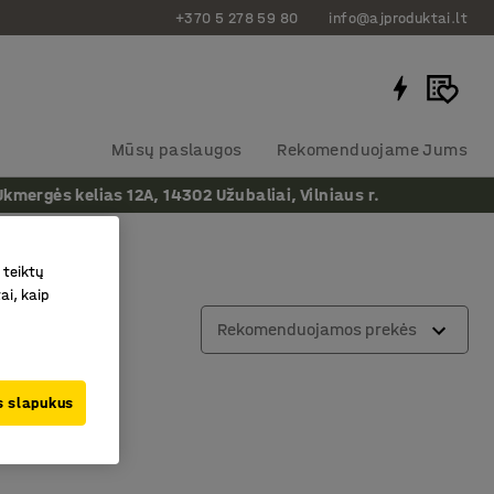
+370 5 278 59 80
info@ajproduktai.lt
Mūsų paslaugos
Rekomenduojame Jums
ergės kelias 12A, 14302 Užubaliai, Vilniaus r.
 teiktų
ai, kaip
Rekomenduojamos prekės
us slapukus