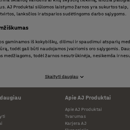
s. AJ Produktai siūlomos laistymo žarnos yra sukurtos taip, k
a tvirtos, lanksčios ir atsparios sudėtingoms darbo sąlygoms.
aamžiškumas
s gaminamos iš kokybiškų, dilimui ir spaudimui atsparių medž
rą, todėl gali būti naudojamos įvairiomis oro sąlygomis. Dau
s medžiagoms, todėl žarnos nesutrūkinėja, nesikemša ir nesu
ški sprendimai
Skaityti daugiau
AJ Produktai asortimente rasite skirtingo ilgio, diametro ir s
 daugiau
Apie AJ Produktai
mo žarnos yra komplektuojamos kartu su ritėmis, kurios leidžia
prendimai padeda palaikyti tvarką darbo vietoje ir taupo laiką
Apie AJ Produktai
kirtingų zonų.
yti
Tvarumas
ai
Karjera AJ
darbo sritims