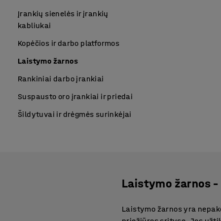
Įrankių sienelės ir įrankių
kabliukai
Kopėčios ir darbo platformos
Laistymo žarnos
Rankiniai darbo įrankiai
Suspausto oro įrankiai ir priedai
Šildytuvai ir drėgmės surinkėjai
Laistymo žarnos – 
Laistymo žarnos yra nepake
priežiūros srityse. Jos užti