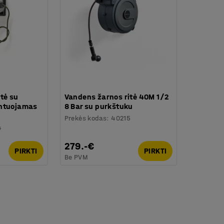
tė su
Vandens žarnos ritė 40M 1/2
ontuojamas
8 Bar su purkštuku
Prekės kodas
:
40215
4
279.-€
PIRKTI
PIRKTI
Be PVM