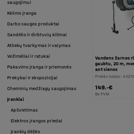
saugojimui
Kėlimo įranga
Darbo saugos produktai
Sandėlio ir dirbtuvių kilimai
Atliekų tvarkymas ir valymas
Vežimėliai ir ratukai
Vandens žarnos ri
gaubtu, 20 m, m
Pakavimo įranga ir priemonės
ant sienos
Prekės kodas
:
4021
Prekybai ir ekspozicijai
149.-€
Cheminių medžiagų saugojimas
Be PVM
Įrankiai
Apšvietimas
Elektros įrangos priedai
Įrankių dėžės