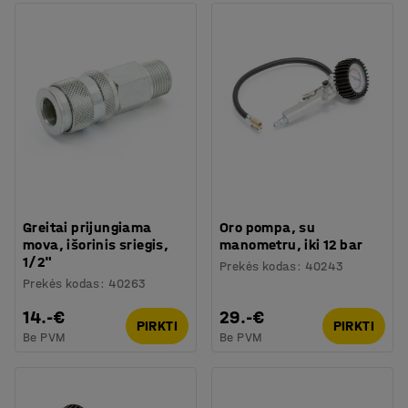
Greitai prijungiama
Oro pompa, su
mova, išorinis sriegis,
manometru, iki 12 bar
1/2"
Prekės kodas
:
40243
Prekės kodas
:
40263
14.-€
29.-€
PIRKTI
PIRKTI
Be PVM
Be PVM