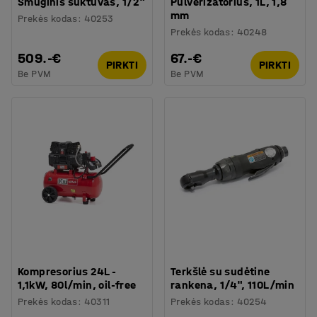
Smūginis suktuvas, 1/2"
Pulverizatorius, 1L, 1,8
mm
Prekės kodas
:
40253
Prekės kodas
:
40248
509.-€
67.-€
PIRKTI
PIRKTI
Be PVM
Be PVM
Kompresorius 24L -
Terkšlė su sudėtine
1,1kW, 80l/min, oil-free
rankena, 1/4", 110L/min
Prekės kodas
:
40311
Prekės kodas
:
40254