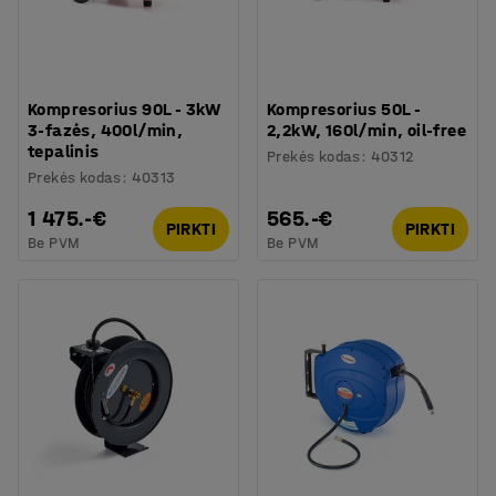
Kompresorius 90L - 3kW
Kompresorius 50L -
3-fazės, 400l/min,
2,2kW, 160l/min, oil-free
tepalinis
Prekės kodas
:
40312
Prekės kodas
:
40313
1 475.-€
565.-€
PIRKTI
PIRKTI
Be PVM
Be PVM