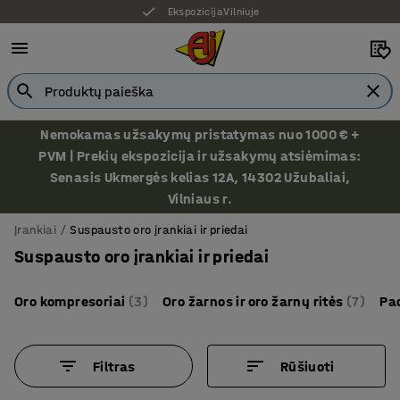
Ekspozicija Vilniuje
Nemokamas užsakymų pristatymas nuo 1000 € +
PVM | Prekių ekspozicija ir užsakymų atsiėmimas:
Senasis Ukmergės kelias 12A, 14302 Užubaliai,
Vilniaus r.
Įrankiai
Suspausto oro įrankiai ir priedai
Suspausto oro įrankiai ir priedai
Oro kompresoriai
(3)
Oro žarnos ir oro žarnų ritės
(7)
Pa
Filtras
Rūšiuoti