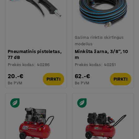
Galima rinktis skirtingus
modelius
Pneumatinis pistoletas,
Minkšta žarna, 3/8", 10
77 dB
m
Prekės kodas
:
40286
Prekės kodas
:
40251
20.-€
62.-€
PIRKTI
PIRKTI
Be PVM
Be PVM