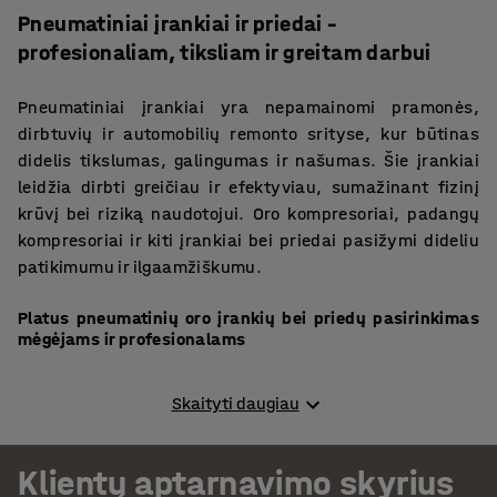
Pneumatiniai įrankiai ir priedai –
profesionaliam, tiksliam ir greitam darbui
Pneumatiniai įrankiai yra nepamainomi pramonės,
dirbtuvių ir automobilių remonto srityse, kur būtinas
didelis tikslumas, galingumas ir našumas. Šie įrankiai
leidžia dirbti greičiau ir efektyviau, sumažinant fizinį
krūvį bei riziką naudotojui. Oro kompresoriai, padangų
kompresoriai ir kiti įrankiai bei priedai pasižymi dideliu
patikimumu ir ilgaamžiškumu.
Platus pneumatinių oro įrankių bei priedų pasirinkimas
mėgėjams ir profesionalams
AJ Produktai asortimente rasite įvairių suspausto oro
Skaityti daugiau
įrankių bei jų priedų, skirtų tiek lengviems, tiek
sudėtingesniems darbams atlikti. Pneumatiniai įrankiai,
kompresoriai, oro pompos, oro žarnos, antgaliai bei
Klientų aptarnavimo skyrius
jungtys – visi šie įrankiai sukurti atsižvelgiant į