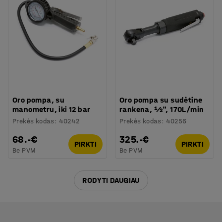
Oro pompa, su
Oro pompa su sudėtine
manometru, iki 12 bar
rankena, ½", 170L/min
Prekės kodas
:
40242
Prekės kodas
:
40256
68.-€
325.-€
PIRKTI
PIRKTI
Be PVM
Be PVM
RODYTI DAUGIAU