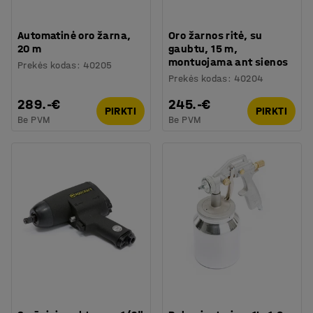
Automatinė oro žarna,
Oro žarnos ritė, su
20 m
gaubtu, 15 m,
montuojama ant sienos
Prekės kodas
:
40205
Prekės kodas
:
40204
289.-€
245.-€
PIRKTI
PIRKTI
Be PVM
Be PVM