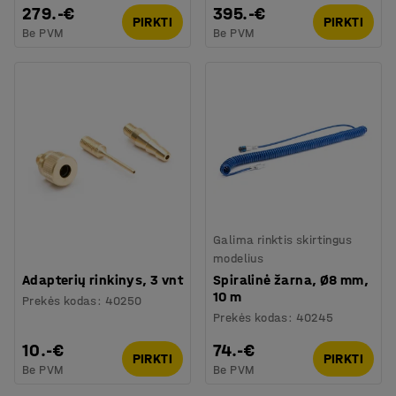
279.-€
395.-€
PIRKTI
PIRKTI
Be PVM
Be PVM
Galima rinktis skirtingus
modelius
Adapterių rinkinys, 3 vnt
Spiralinė žarna, Ø8 mm,
10 m
Prekės kodas
:
40250
Prekės kodas
:
40245
10.-€
74.-€
PIRKTI
PIRKTI
Be PVM
Be PVM