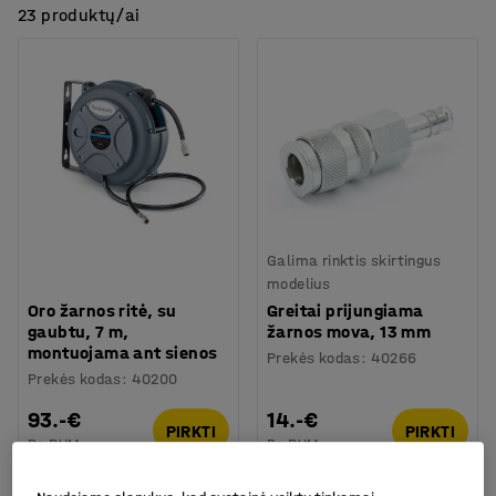
23 produktų/ai
Galima rinktis skirtingus
modelius
Oro žarnos ritė, su
Greitai prijungiama
gaubtu, 7 m,
žarnos mova, 13 mm
montuojama ant sienos
Prekės kodas
:
40266
Prekės kodas
:
40200
93.-€
14.-€
PIRKTI
PIRKTI
Be PVM
Be PVM