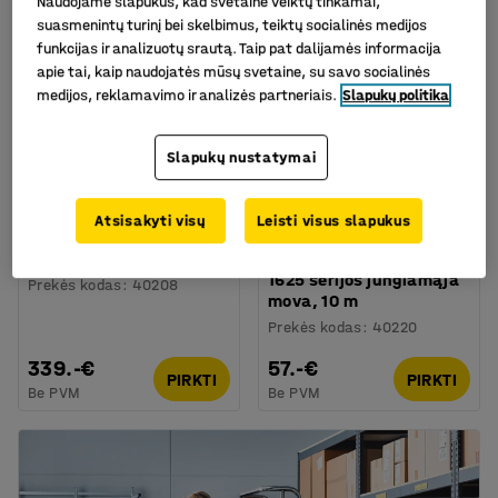
Naudojame slapukus, kad svetainė veiktų tinkamai,
suasmenintų turinį bei skelbimus, teiktų socialinės medijos
funkcijas ir analizuotų srautą. Taip pat dalijamės informacija
apie tai, kaip naudojatės mūsų svetaine, su savo socialinės
medijos, reklamavimo ir analizės partneriais.
Slapukų politika
Slapukų nustatymai
Galima rinktis skirtingus
Atsisakyti visų
Leisti visus slapukus
modelius
Oro žarnos ritė, 30 m
Suslėgto oro žarna, su
1625 serijos jungiamąja
Prekės kodas
:
40208
mova, 10 m
Prekės kodas
:
40220
339.-€
57.-€
PIRKTI
PIRKTI
Be PVM
Be PVM