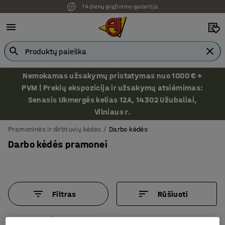
14 dienų grąžinimo garantija
Nemokamas užsakymų pristatymas nuo 1000 € +
PVM | Prekių ekspozicija ir užsakymų atsiėmimas:
Senasis Ukmergės kelias 12A, 14302 Užubaliai,
Vilniaus r.
Pramoninės ir dirbtuvių kėdės
Darbo kėdės
Darbo kėdės pramonei
Filtras
Rūšiuoti
5 produktų/ai