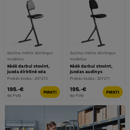
Galima rinktis skirtingus
Galima rinktis skirtingus
modelius
modelius
Kėdė darbui stovint,
Kėdė darbui stovint,
juoda dirbtinė oda
juodas audinys
Prekės kodas
:
207272
Prekės kodas
:
207271
195.-€
195.-€
PIRKTI
PIRKTI
Be PVM
Be PVM