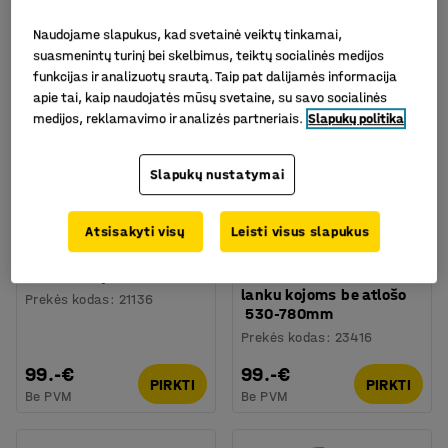
Naudojame slapukus, kad svetainė veiktų tinkamai,
suasmenintų turinį bei skelbimus, teiktų socialinės medijos
funkcijas ir analizuotų srautą. Taip pat dalijamės informacija
apie tai, kaip naudojatės mūsų svetaine, su savo socialinės
medijos, reklamavimo ir analizės partneriais.
Slapukų politika
Slapukų nustatymai
Atsisakyti visų
Leisti visus slapukus
Pramoninė kėdė CAIRNS,
Pramoninė kėdė
Ø 310 mm, juoda
WARNER, medis, su
lanku kojoms be atlošo
Prekės kodas
:
21136
530-780mm
Prekės kodas
:
23416
99.-€
99.-€
PIRKTI
PIRKTI
Be PVM
Be PVM