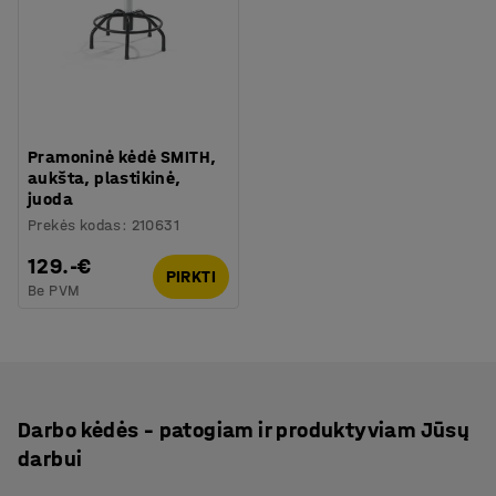
Pramoninė kėdė SMITH,
aukšta, plastikinė,
juoda
Prekės kodas
:
210631
129.-€
PIRKTI
Be PVM
Darbo kėdės – patogiam ir produktyviam Jūsų
darbui