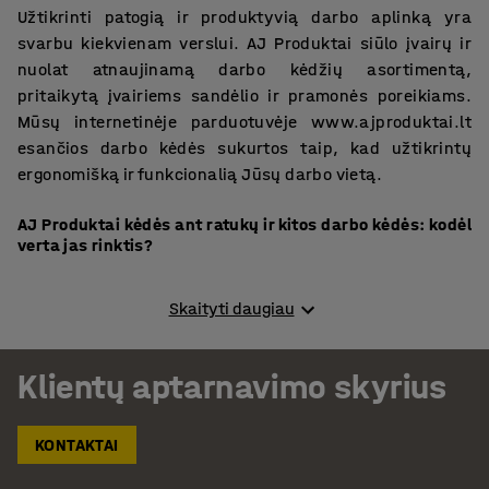
Užtikrinti patogią ir produktyvią darbo aplinką yra
svarbu kiekvienam verslui. AJ Produktai siūlo įvairų ir
nuolat atnaujinamą darbo kėdžių asortimentą,
pritaikytą įvairiems sandėlio ir pramonės poreikiams.
Mūsų internetinėje parduotuvėje www.ajproduktai.lt
esančios darbo kėdės sukurtos taip, kad užtikrintų
ergonomišką ir funkcionalią Jūsų darbo vietą.
AJ Produktai kėdės ant ratukų ir kitos darbo kėdės: kodėl
verta jas rinktis?
Mūsų siūlomos kėdės ant ratukų ir kitos darbo kėdės
Skaityti daugiau
išsiskiria savo aukšta kokybe ir ilgaamžiškumu bei yra
pagamintos iš patikimų medžiagų, užtikrinančių
patvarumą ir komfortą. Asortimente rasite įvairių
Klientų aptarnavimo skyrius
modelių kėdes, skirtas tiek bendram naudojimui, tiek
specializuotoms užduotims atlikti. Ergonomiškas darbo
KONTAKTAI
kėdžių dizainas padeda išlaikyti tinkamą kūno padėtį,
mažina nuovargį ir didina produktyvumą darbo metu.