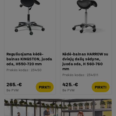
Reguliuojama kėdė-
Kėdė-balnas HARROW su
balnas KINGSTON, juoda
dviejų dalių sėdyne,
oda, H550-720 mm
juoda oda, H 560-760
mm
Prekės kodas
:
23450
Prekės kodas
:
234511
265.-€
425.-€
PIRKTI
PIRKTI
Be PVM
Be PVM