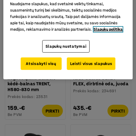
Naudojame slapukus, kad svetainė veiktų tinkamai,
suasmenintų turinį bei skelbimus, teiktų socialinės medijos
funkcijas ir analizuotų srautą. Taip pat dalijamės informacija
apie tai, kaip naudojatės mūsų svetaine, su savo socialinės
medijos, reklamavimo ir analizės partneriais.
Slapukų politika
Slapukų nustatymai
Atsisakyti visų
Leisti visus slapukus
Reguliuojamo aukščio
Kėdė-balnas DERBY
kėdė-balnas TRENT,
FLEX, dirbtinė oda, juoda
H580-830 mm
Prekės kodas
:
234691
Prekės kodas
:
23531
159.-€
435.-€
PIRKTI
PIRKTI
Be PVM
Be PVM