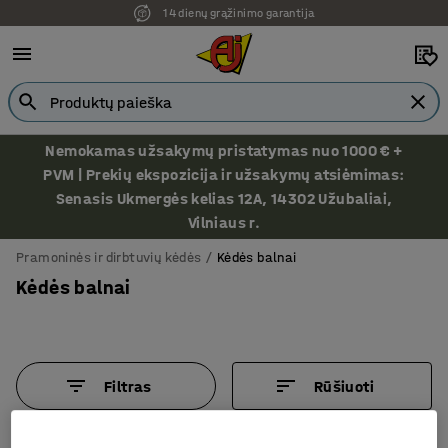
14 dienų grąžinimo garantija
Ekspozicija Vilniuje
Nemokamas užsakymų pristatymas nuo 1000 € +
PVM | Prekių ekspozicija ir užsakymų atsiėmimas:
Senasis Ukmergės kelias 12A, 14302 Užubaliai,
Vilniaus r.
Pramoninės ir dirbtuvių kėdės
Kėdės balnai
Kėdės balnai
Filtras
Rūšiuoti
6 produktų/ai