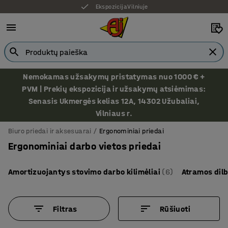
Ekspozicija Vilniuje
Nemokamas užsakymų pristatymas nuo 1000 € +
PVM | Prekių ekspozicija ir užsakymų atsiėmimas:
Senasis Ukmergės kelias 12A, 14302 Užubaliai,
Vilniaus r.
Biuro priedai ir aksesuarai
Ergonominiai priedai
Ergonominiai darbo vietos priedai
Amortizuojantys stovimo darbo kilimėliai
(6)
Atramos dil
Filtras
Rūšiuoti