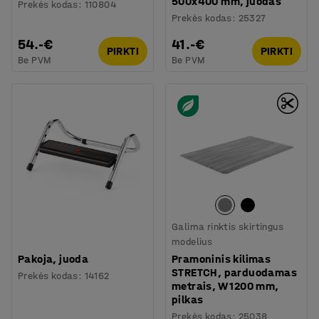
500x400 mm, juodas
Prekės kodas
:
110804
Prekės kodas
:
25327
54.-€
41.-€
PIRKTI
PIRKTI
Be PVM
Be PVM
Galima rinktis skirtingus
modelius
Pakoja, juoda
Pramoninis kilimas
STRETCH, parduodamas
Prekės kodas
:
14162
metrais, W 1200 mm,
pilkas
Prekės kodas
:
25038