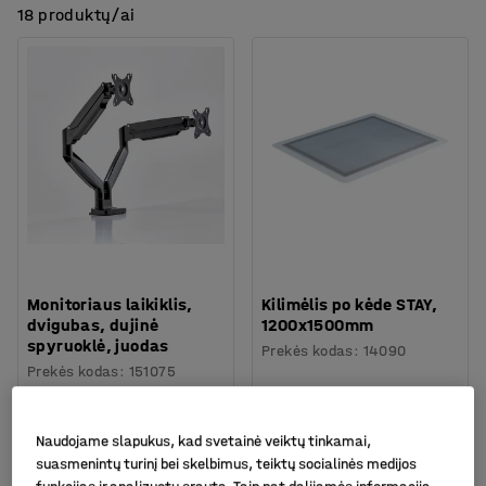
18 produktų/ai
Monitoriaus laikiklis,
Kilimėlis po kėde STAY,
dvigubas, dujinė
1200x1500mm
spyruoklė, juodas
Prekės kodas
:
14090
Prekės kodas
:
151075
71.-€
105.-€
PIRKTI
PIRKTI
Be PVM
Be PVM
Naudojame slapukus, kad svetainė veiktų tinkamai,
suasmenintų turinį bei skelbimus, teiktų socialinės medijos