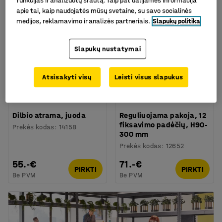
funkcijas ir analizuotų srautą. Taip pat dalijamės informacija
apie tai, kaip naudojatės mūsų svetaine, su savo socialinės
medijos, reklamavimo ir analizės partneriais.
Slapukų politika
Slapukų nustatymai
Atsisakyti visų
Leisti visus slapukus
Dilbio atrama, juoda
Reguliuojama pakoja, 12
fiksavimo padėčių, H90-
Prekės kodas
:
14158
300 mm
Prekės kodas
:
12652
55.-€
71.-€
PIRKTI
PIRKTI
Be PVM
Be PVM