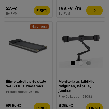
27.-€
166.-€
/
m
PIRKTI
Be PVM
Be PVM
Naujiena
Ėjimo takelis prie stalo
Monitoriaus laikiklis,
WALKER. sudedamas
dvigubas, bėgelis,
juodas
Prekės kodas
:
23495
Prekės kodas
:
151082
649.-€
325.-€
PIRKTI
PIRKTI