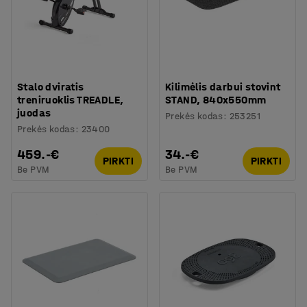
Stalo dviratis
Kilimėlis darbui stovint
treniruoklis TREADLE,
STAND, 840x550mm
juodas
Prekės kodas
:
253251
Prekės kodas
:
23400
459.-€
34.-€
PIRKTI
PIRKTI
Be PVM
Be PVM