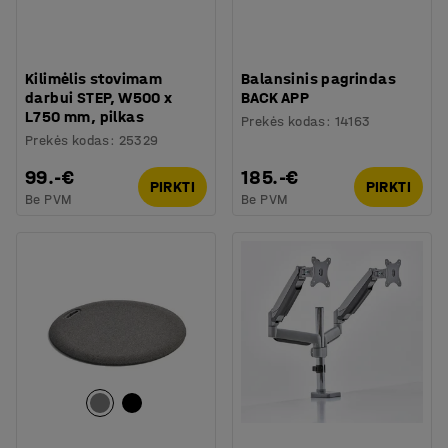
Kilimėlis stovimam
Balansinis pagrindas
darbui STEP, W500 x
BACK APP
L750 mm, pilkas
Prekės kodas
:
14163
Prekės kodas
:
25329
99.-€
185.-€
PIRKTI
PIRKTI
Be PVM
Be PVM