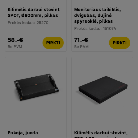
Kilimėlis darbui stovint
Monitoriaus laikiklis,
SPOT, Ø600mm, pilkas
dvigubas, dujinė
spyruoklė, pilkas
Prekės kodas
:
25270
Prekės kodas
:
151074
58.-€
71.-€
PIRKTI
PIRKTI
Be PVM
Be PVM
Pakoja, juoda
Kilimėlis darbui stovint,