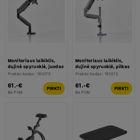
Monitoriaus laikiklis,
Monitoriaus laikiklis,
dujinė spyruoklė, juodas
dujinė spyruoklė, pilkas
Prekės kodas
:
151073
Prekės kodas
:
151072
61.-€
61.-€
PIRKTI
PIRKTI
Be PVM
Be PVM