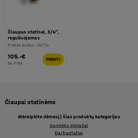
Čiaupas statinei, 3/4",
reguliuojamas
Prekės kodas
:
24734
105.-€
PIRKTI
Be PVM
Čiaupai statinėms
Atkreipkite dėmesį į šias produktų kategorijas
Sandėlio stelažai
Darbastaliai