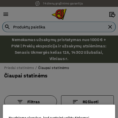
14 dienų grąžinimo garantija
Ekspozicija Vilniuje
Nemokamas užsakymų pristatymas nuo 1000 € +
PVM | Prekių ekspozicija ir užsakymų atsiėmimas:
Senasis Ukmergės kelias 12A, 14302 Užubaliai,
Vilniaus r.
Priedai statinėms
Čiaupai statinėms
Čiaupai statinėms
Filtras
Rūšiuoti
5 produktų/ai
Naudojame slapukus, kad svetainė veiktų tinkamai,