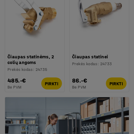
Čiaupas statinėms, 2
Čiaupas statinei
colių angoms
Prekės kodas
:
24733
Prekės kodas
:
24735
485.-€
86.-€
PIRKTI
PIRKTI
Be PVM
Be PVM