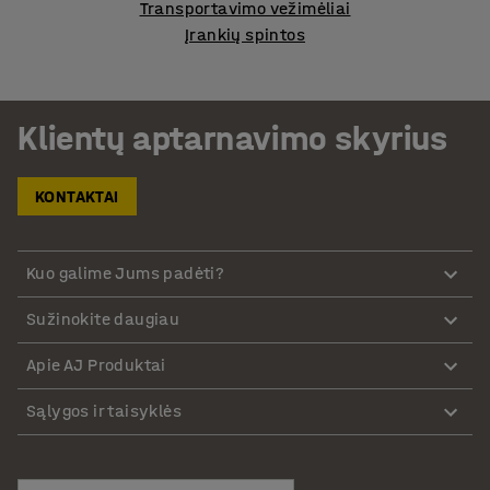
Transportavimo vežimėliai
Įrankių spintos
Klientų aptarnavimo skyrius
KONTAKTAI
Kuo galime Jums padėti?
Sužinokite daugiau
Apie AJ Produktai
Sąlygos ir taisyklės