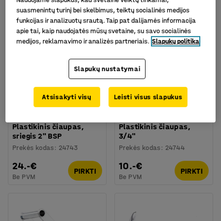
suasmenintų turinį bei skelbimus, teiktų socialinės medijos
funkcijas ir analizuotų srautą. Taip pat dalijamės informacija
apie tai, kaip naudojatės mūsų svetaine, su savo socialinės
medijos, reklamavimo ir analizės partneriais.
Slapukų politika
Slapukų nustatymai
Atsisakyti visų
Leisti visus slapukus
Plastikinis čiaupas,
Plastikinis čiaupas,
sriegis 2" BSP
3/4"
Prekės kodas
:
24743
Prekės kodas
:
24744
24.-€
10.-€
PIRKTI
PIRKTI
Be PVM
Be PVM