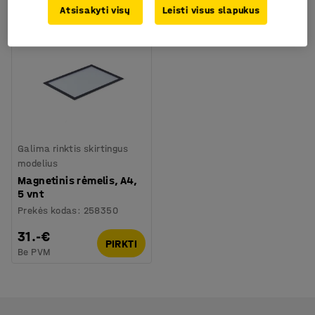
Atsisakyti visų
Leisti visus slapukus
Galima rinktis skirtingus
modelius
Magnetinis rėmelis, A4,
5 vnt
Prekės kodas
:
258350
31.-€
PIRKTI
Be PVM