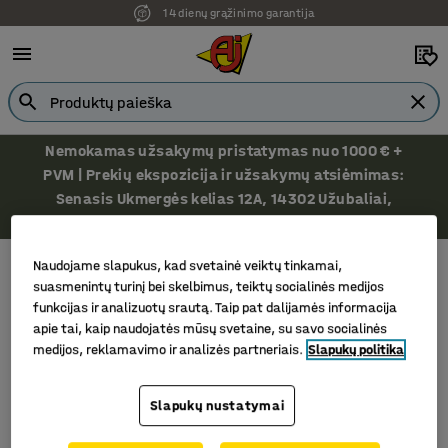
14 dienų grąžinimo garantija
Nemokamas užsakymų pristatymas nuo 1000 € +
PVM | Prekių ekspozicija ir užsakymų atsiėmimas:
Senasis Ukmergės kelias 12A, 14302 Užubaliai,
Vilniaus r.
Priedai ir aksesuarai prezentacijoms
Magnetiniai rėmeliai
Naudojame slapukus, kad svetainė veiktų tinkamai,
Magnetiniai rėmeliai
suasmenintų turinį bei skelbimus, teiktų socialinės medijos
funkcijas ir analizuotų srautą. Taip pat dalijamės informacija
apie tai, kaip naudojatės mūsų svetaine, su savo socialinės
medijos, reklamavimo ir analizės partneriais.
Slapukų politika
Filtras
Rūšiuoti
Slapukų nustatymai
1 produktų/ai