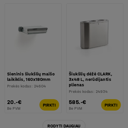
Sieninis šiukšlių maišo
Šiukšlių dėžė CLARK,
laikiklis, 160x180mm
3x48 L, nerūdijantis
plienas
Prekės kodas
:
24604
Prekės kodas
:
24934
20.-€
585.-€
PIRKTI
PIRKTI
Be PVM
Be PVM
RODYTI DAUGIAU