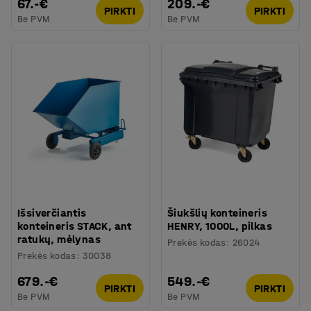
67.-€
209.-€
PIRKTI
PIRKTI
Be PVM
Be PVM
Išsiverčiantis
Šiukšlių konteineris
konteineris STACK, ant
HENRY, 1000L, pilkas
ratukų, mėlynas
Prekės kodas
:
26024
Prekės kodas
:
30038
679.-€
549.-€
PIRKTI
PIRKTI
Be PVM
Be PVM