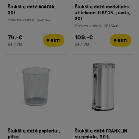
Šiukšlių dėžė ACADIA,
Šiukšlių dėžė medvilnės
30L
atliekoms LISTON, juoda,
30l
Prekės kodas
:
246841
Prekės kodas
:
251546
74.-€
109.-€
PIRKTI
PIRKTI
Be PVM
Be PVM
Šiukšlių dėžė popieriui,
Šiukšlių dėžė FRANKLIN
pilka
su pedalu, 30 L,