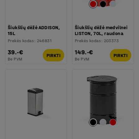
Šiukšlių dėžė ADDISON,
Šiukšlių dėžė medvilnei
15L
LISTON, 70L, raudona
Prekės kodas
:
246831
Prekės kodas
:
203373
39.-€
149.-€
PIRKTI
PIRKTI
Be PVM
Be PVM