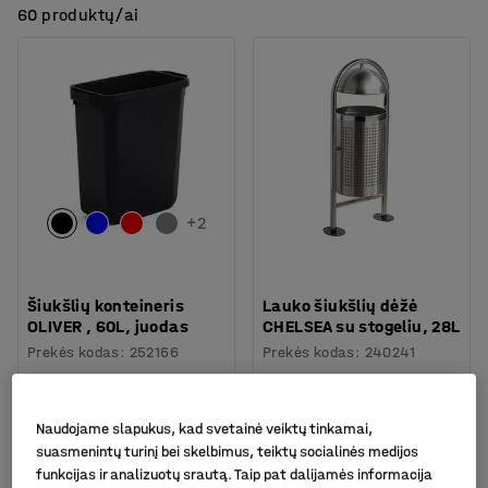
60 produktų/ai
+
2
Šiukšlių konteineris
Lauko šiukšlių dėžė
OLIVER , 60L, juodas
CHELSEA su stogeliu, 28L
Prekės kodas
:
252166
Prekės kodas
:
240241
30.-€
219.-€
PIRKTI
PIRKTI
Be PVM
Be PVM
Naudojame slapukus, kad svetainė veiktų tinkamai,
suasmenintų turinį bei skelbimus, teiktų socialinės medijos
Komplektas
funkcijas ir analizuotų srautą. Taip pat dalijamės informacija