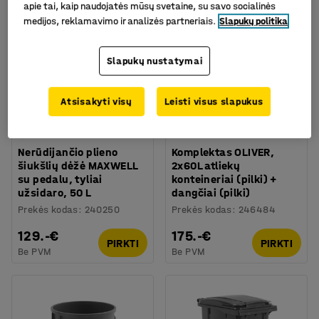
apie tai, kaip naudojatės mūsų svetaine, su savo socialinės
medijos, reklamavimo ir analizės partneriais.
Slapukų politika
Slapukų nustatymai
Atsisakyti visų
Leisti visus slapukus
Nerūdijančio plieno
Komplektas OLIVER,
šiukšlių dėžė MAXWELL
2x60L atliekų
su pedalu, tyliai
konteineriai (pilki) +
užsidaro, 50 L
dangčiai (pilki)
Prekės kodas
:
240250
Prekės kodas
:
246484
129.-€
175.-€
PIRKTI
PIRKTI
Be PVM
Be PVM