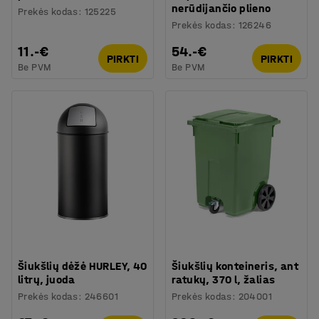
nerūdijančio plieno
Prekės kodas
:
125225
Prekės kodas
:
126246
11.-€
54.-€
PIRKTI
PIRKTI
Be PVM
Be PVM
Šiukšlių dėžė HURLEY, 40
Šiukšlių konteineris, ant
litrų, juoda
ratukų, 370 l, žalias
Prekės kodas
:
246601
Prekės kodas
:
204001