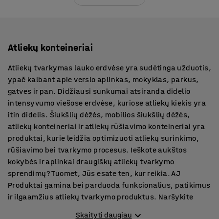
Atliekų konteineriai
Atliekų tvarkymas lauko erdvėse yra sudėtinga užduotis,
ypač kalbant apie verslo aplinkas, mokyklas, parkus,
gatves ir pan. Didžiausi sunkumai atsiranda didelio
intensyvumo viešose erdvėse, kuriose atliekų kiekis yra
itin didelis. Šiukšlių dėžės, mobilios šiukšlių dėžės,
atliekų konteineriai ir atliekų rūšiavimo konteineriai yra
produktai, kurie leidžia optimizuoti atliekų surinkimo,
rūšiavimo bei tvarkymo procesus. Ieškote aukštos
kokybės ir aplinkai draugiškų atliekų tvarkymo
sprendimų? Tuomet, Jūs esate ten, kur reikia. AJ
Produktai gamina bei parduoda funkcionalius, patikimus
ir ilgaamžius atliekų tvarkymo produktus. Naršykite
produktų kategorijas ir raskite būtent tai, ko reikia
Skaityti daugiau