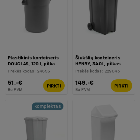
Plastikinis konteineris
Šiukšlių konteineris
DOUGLAS, 120 l, pilka
HENRY, 340L, pilkas
Prekės kodas
:
24656
Prekės kodas
:
229043
51.-€
149.-€
PIRKTI
PIRKTI
Be PVM
Be PVM
Komplektas