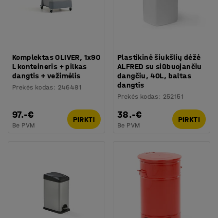
Komplektas OLIVER, 1x90
Plastikinė šiukšlių dėžė
L konteineris + pilkas
ALFRED su siūbuojančiu
dangtis + vežimėlis
dangčiu, 40L, baltas
dangtis
Prekės kodas
:
246481
Prekės kodas
:
252151
97.-€
38.-€
PIRKTI
PIRKTI
Be PVM
Be PVM