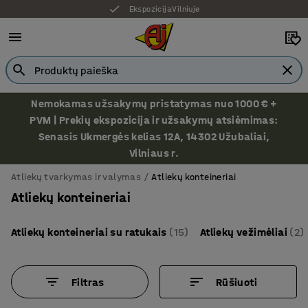
Ekspozicija Vilniuje
Nemokamas užsakymų pristatymas nuo 1000 € +
PVM | Prekių ekspozicija ir užsakymų atsiėmimas:
Senasis Ukmergės kelias 12A, 14302 Užubaliai,
Vilniaus r.
Atliekų tvarkymas ir valymas
Atliekų konteineriai
Atliekų konteineriai
Atliekų konteineriai su ratukais
(15)
Atliekų vežimėliai
(2)
Filtras
Rūšiuoti