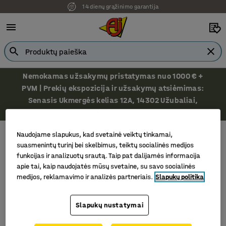
14 dienų grąžinimo garantija
Nemokamas užsakymų pristatymas nuo 1000 € +
PVM | Prekių ekspozicija ir užsakymų atsiėmimas:
Senasis Ukmergės kelias 12A, 14302 Užubaliai,
Vilniaus r.
Darbo stalo priedai ir aksesuarai
Stoveliai rašikliams
Naudojame slapukus, kad svetainė veiktų tinkamai,
Stoveliai rašikliams
suasmenintų turinį bei skelbimus, teiktų socialinės medijos
funkcijas ir analizuotų srautą. Taip pat dalijamės informacija
apie tai, kaip naudojatės mūsų svetaine, su savo socialinės
medijos, reklamavimo ir analizės partneriais.
Slapukų politika
Filtras
Rūšiuoti
Slapukų nustatymai
1 produktų/ai