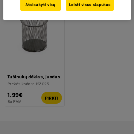
Atsisakyti visų
Leisti visus slapukus
Tušinukų dėklas, juodas
Prekės kodas
:
123023
1.99€
PIRKTI
Be PVM