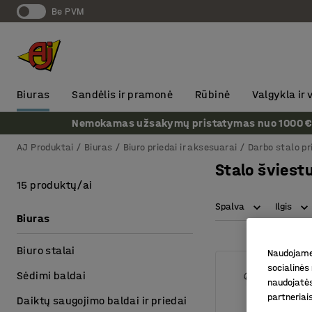
Be PVM
Biuras
Sandėlis ir pramonė
Rūbinė
Valgykla ir
Nemokamas užsakymų pristatymas nuo 1000 € + P
AJ Produktai
Biuras
Biuro priedai ir aksesuarai
Darbo stalo pr
Stalo šviest
15 produktų/ai
Spalva
Ilgis
Biuras
Biuro stalai
Naudojame 
socialinės 
Sėdimi baldai
naudojatės
partneriai
Daiktų saugojimo baldai ir priedai