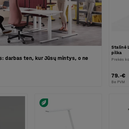
Stalinė
pilka
s: darbas ten, kur Jūsų mintys, o ne
Prekės k
79.-€
Be PVM