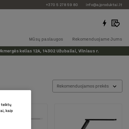
+370 5 278 59 80
info@ajproduktai.lt
Mūsų paslaugos
Rekomenduojame Jums
ergės kelias 12A, 14302 Užubaliai, Vilniaus r.
Rekomenduojamos prekės
 teiktų
ai, kaip