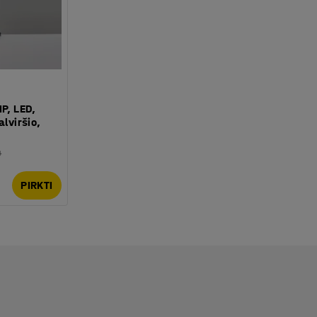
IP, LED,
alviršio,
4
PIRKTI