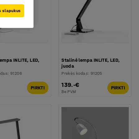
us slapukus
lempa INLITE, LED,
Stalinė lempa INLITE, LED,
juoda
odas
:
91206
Prekės kodas
:
91205
139.-€
PIRKTI
PIRKTI
Be PVM