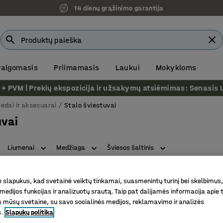
14 dienų grąžinimo garantija
 valgomasis
Priimamasis
Laukui
Mokykloms
VM | Prekių ekspozicija ir užsakymų atsiėmimas: Senasis Ukm
iedai ir aksesuarai
Stalo šviestuvai
uvai
Liumenai
Medžiaga
Šviesos šaltinis
slapukus, kad svetainė veiktų tinkamai, suasmenintų turinį bei skelbimus,
medijos funkcijas ir analizuotų srautą. Taip pat dalijamės informacija apie t
 mūsų svetaine, su savo socialinės medijos, reklamavimo ir analizės
s.
Slapukų politika