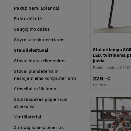
Pakabinami aplankai
Pašto dėžutė
Saugojimo dėžės
Skyreliai dokumentams
Stalinė lempa SC
Stalo šviestuvai
LED, tvirtinama pr
juoda
Stovai biuro reikmenims
Prekės kodas
:
91212
Stovai planšetėms ir
229.-€
nešiojamiems kompiuteriams
Be PVM
Stoveliai rašikliams
Šiukšliadėžės popieriaus
atliekoms
Ventiliatoriai
Žurnalų kolekcionierius