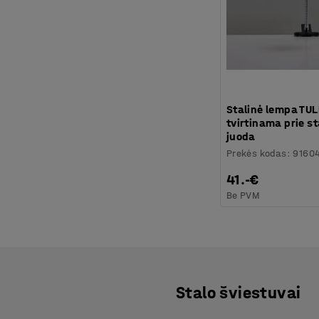
Stalinė lempa TUL
tvirtinama prie st
juoda
Prekės kodas
:
9160
41.-€
Be PVM
Stalo šviestuvai