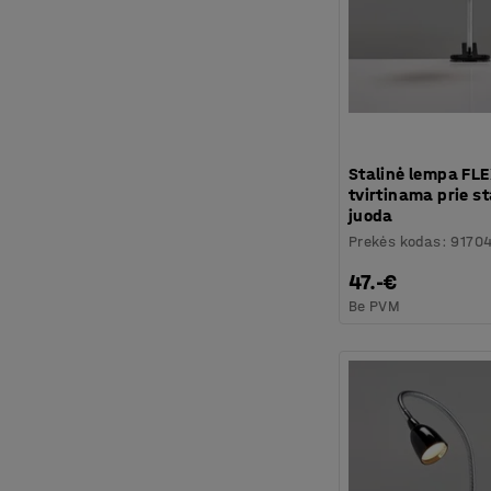
Stalinė lempa FLE
tvirtinama prie st
juoda
Prekės kodas
:
9170
47.-€
Be PVM