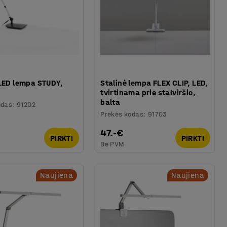
 LED lempa STUDY,
Stalinė lempa FLEX CLIP, LED,
tvirtinama prie stalviršio,
balta
odas
:
91202
Prekės kodas
:
91703
47.-€
PIRKTI
PIRKTI
Be PVM
Naujiena
Naujiena