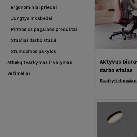
Ergonominiai priedai
Jungtys ir kabeliai
Pirmosios pagalbos produktai
Stalčiai darbo stalui
Stumdomos pakylos
Aktyvus biura
Atliekų tvarkymas ir valymas
darbo stalas
Vežimėliai
Skaityti daugiau