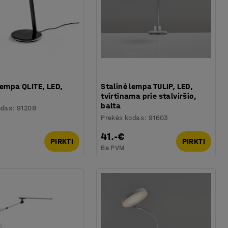
lempa QLITE, LED,
Stalinė lempa TULIP, LED,
tvirtinama prie stalviršio,
balta
odas
:
91208
Prekės kodas
:
91603
41.-€
PIRKTI
PIRKTI
Be PVM