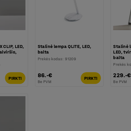
X CLIP, LED,
Stalinė lempa QLITE, LED,
Stalinė
alviršio,
balta
LED, tvi
balta
Prekės kodas
:
91209
4
Prekės k
86.-€
229.-€
PIRKTI
PIRKTI
Be PVM
Be PVM