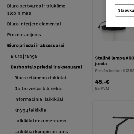
Biuro pertvaros ir triukšmo
Slapukų
slopinimas
Biuro interjero elementai
Prezentacijoms
Biuro priedai ir aksesuarai
Biuro įranga
Stalinė lempa AR
juoda
Darbo stalo priedai ir aksesuarai
Prekės kodas
:
9135
Biuro reikmenų rinkiniai
45.-€
Darbo vietos kilimėliai
Be PVM
Informaciniai laikikliai
Knygų laikikliai
Laikikliai dokumentams
Laikikliai kompiuteriams