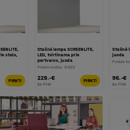
REENLITE,
Stalinė lempa SCREENLITE,
Stalinė 
ie stalo,
LED, tvirtinama prie
juoda
pertvaros, juoda
Prekės k
Prekės kodas
:
91222
229.-€
96.-€
PIRKTI
PIRKTI
Be PVM
Be PVM