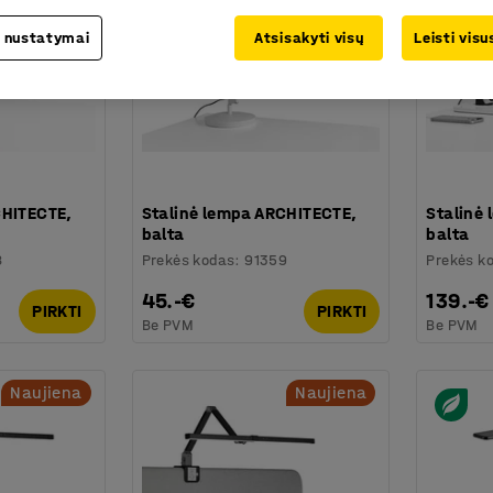
 nustatymai
Atsisakyti visų
Leisti vis
CHITECTE,
Stalinė lempa ARCHITECTE,
Stalinė 
balta
balta
8
Prekės kodas
:
91359
Prekės k
45.-€
139.-€
PIRKTI
PIRKTI
Be PVM
Be PVM
Naujiena
Naujiena