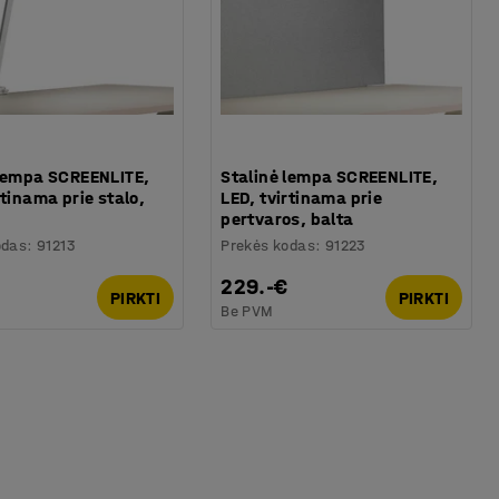
 lempa SCREENLITE,
Stalinė lempa SCREENLITE,
rtinama prie stalo,
LED, tvirtinama prie
pertvaros, balta
odas
:
91213
Prekės kodas
:
91223
229.-€
PIRKTI
PIRKTI
Be PVM