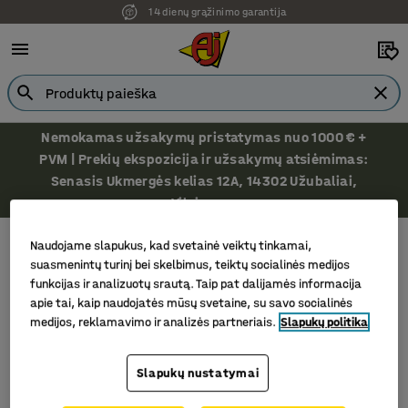
14 dienų grąžinimo garantija
Nemokamas užsakymų pristatymas nuo 1000 € +
PVM | Prekių ekspozicija ir užsakymų atsiėmimas:
Senasis Ukmergės kelias 12A, 14302 Užubaliai,
Vilniaus r.
Paletinių stelažų priedai
Paletinių stelažų laikikliai statinėms
Naudojame slapukus, kad svetainė veiktų tinkamai,
Paletinių stelažų laikikliai statinėms
suasmenintų turinį bei skelbimus, teiktų socialinės medijos
funkcijas ir analizuotų srautą. Taip pat dalijamės informacija
apie tai, kaip naudojatės mūsų svetaine, su savo socialinės
medijos, reklamavimo ir analizės partneriais.
Slapukų politika
Filtras
Rūšiuoti
Slapukų nustatymai
1 produktų/ai