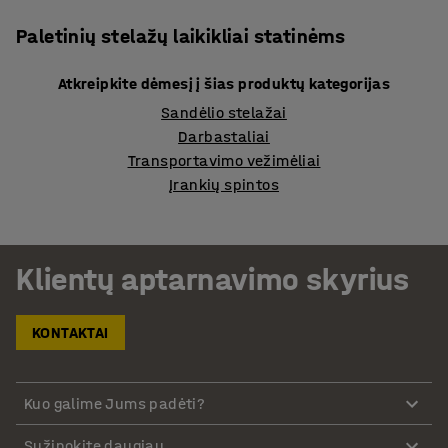
Paletinių stelažų laikikliai statinėms
Atkreipkite dėmesį į šias produktų kategorijas
Sandėlio stelažai
Darbastaliai
Transportavimo vežimėliai
Įrankių spintos
Klientų aptarnavimo skyrius
KONTAKTAI
Kuo galime Jums padėti?
Sužinokite daugiau