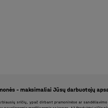
monės – maksimaliai Jūsų darbuotojų apsa
rbiausių sričių, ypač dirbant pramoninėse ar sandėliavimo 
u pavojingomis medžiagomis ar įranga. AJ Produktai siūlo p