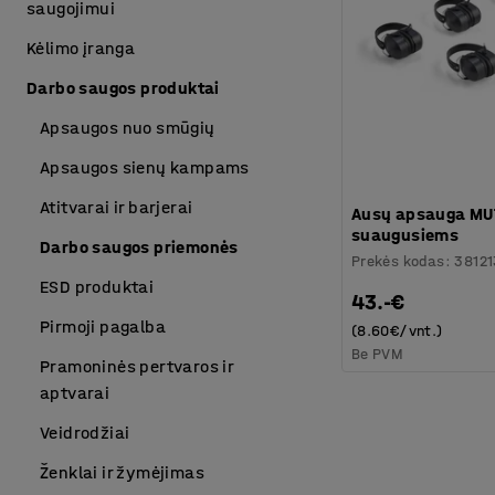
saugojimui
Kėlimo įranga
Darbo saugos produktai
Apsaugos nuo smūgių
Apsaugos sienų kampams
Atitvarai ir barjerai
Ausų apsauga MUT
suaugusiems
Darbo saugos priemonės
Prekės kodas
:
38121
ESD produktai
43.-€
Pirmoji pagalba
(8.60€/vnt.)
Be PVM
Pramoninės pertvaros ir
aptvarai
Veidrodžiai
Ženklai ir žymėjimas