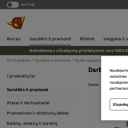
Be PVM
Biuras
Sandėlis ir pramonė
Rūbinė
Valgykla ir
Nemokamas užsakymų pristatymas nuo 1000 € + P
AJ Produktai
Sandėlis ir pramonė
Darbo saugos produktai
Dar
Darbo saugo
Naudojame 
1 produktų/ai
socialinės 
naudojatės
Svoris
partneriai
Sandėlis ir pramonė
Stalai ir darbastaliai
Slapukų
Pramoninės ir dirbtuvių kėdės
Daiktų, detalių ir įrankių