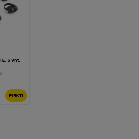
E, 5 vnt.
3
PIRKTI