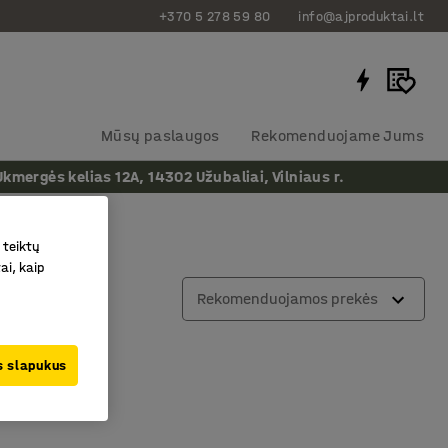
+370 5 278 59 80
info@ajproduktai.lt
Mūsų paslaugos
Rekomenduojame Jums
ergės kelias 12A, 14302 Užubaliai, Vilniaus r.
 teiktų
ai, kaip
Rekomenduojamos prekės
us slapukus