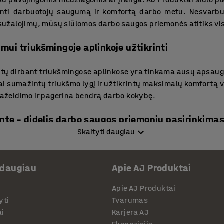
rinti darbuotojų saugumą ir komfortą darbo metu. Nesvarb
ų sužalojimų, mūsų siūlomos darbo saugos priemonės atitiks v
ui triukšmingoje aplinkoje užtikrinti
ktų dirbant triukšmingose aplinkose yra tinkama ausų apsa
ai sumažintų triukšmo lygį ir užtikrintų maksimalų komfortą 
 pažeidimo ir pagerina bendrą darbo kokybę.
nte – didelis darbo saugos priemonių pasirinkima
Skaityti daugiau
 darbo saugos priemonės apima įvairius produktus, įskaita
miniai yra kruopščiai atrinkti taip, kad atitiktų griežči
 daugiau
Apie AJ Produktai
gumą. Investuodami į AJ Produktai darbo saugos sprendimu
ir atitiktų visus reikalavimus. Kviečiame apžvelgti mūs
Apie AJ Produktai
mones, kurios geriausiai atitinka Jūsų darbo poreikius.
yti
Tvarumas
ai
Karjera AJ
r kitų aukštos kokybės gaminių sandėlio ir pramoninėms erd