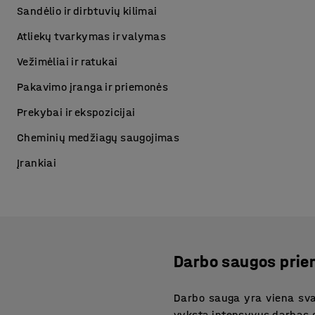
Sandėlio ir dirbtuvių kilimai
Atliekų tvarkymas ir valymas
Vežimėliai ir ratukai
Pakavimo įranga ir priemonės
Prekybai ir ekspozicijai
Cheminių medžiagų saugojimas
Įrankiai
Darbo saugos prie
Darbo sauga yra viena sva
vyksta intensyvus darbas s