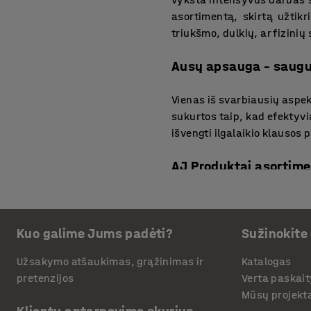
asortimentą, skirtą užtik
triukšmo, dulkių, ar fizini
Ausų apsauga – saugum
Vienas iš svarbiausių aspe
sukurtos taip, kad efektyvi
išvengti ilgalaikio klausos
AJ Produktai asortime
Mūsų asortimente esančios
kitų produktų. Visi šie ga
Kuo galime Jums padėti?
Sužinokite
užtikrintų darbuotojų sau
darbo aplinka būtų saugi 
Užsakymo atšaukimas, grąžinimas ir
Katalogas
asortimentą ir atrasti prie
pretenzijos
Verta paskait
Mūsų projekt
Taip pat siūlome įsigyti i