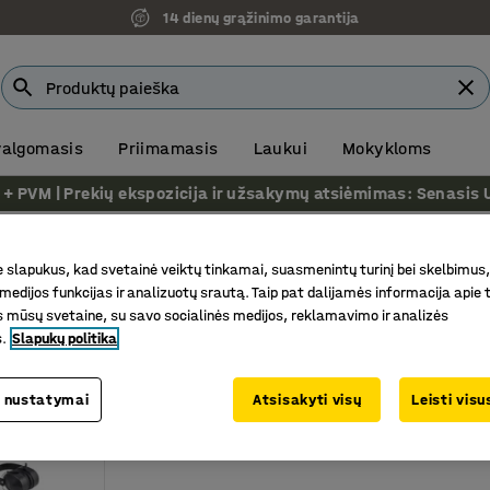
14 dienų grąžinimo garantija
 valgomasis
Priimamasis
Laukui
Mokykloms
VM | Prekių ekspozicija ir užsakymų atsiėmimas: Senasis Ukm
bo saugos priemonės
s priemonės
slapukus, kad svetainė veiktų tinkamai, suasmenintų turinį bei skelbimus,
medijos funkcijas ir analizuotų srautą. Taip pat dalijamės informacija apie t
 mūsų svetaine, su savo socialinės medijos, reklamavimo ir analizės
s.
Slapukų politika
 nustatymai
Atsisakyti visų
Leisti vis