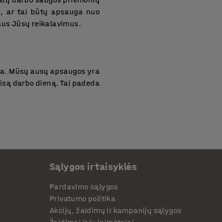
u, ar tai būtų apsauga nuo
isus Jūsų reikalavimus.
uga. Mūsų ausų apsaugos yra
visą darbo dieną. Tai padeda
s
nt ausų apsaugą ir daugelį
ausius saugos standartus ir
Sąlygos ir taisyklės
s, pasirūpinsite, kad Jūsų
ų internetinės parduotuvės
Pardavimo sąlygos
Privatumo politika
Akcijų, žaidimų ir kampanijų sąlygos
vėms, tarp kurių –
stelažai
,