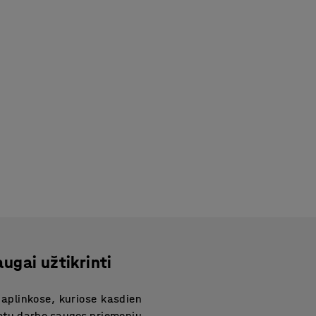
ugai užtikrinti
aplinkose, kuriose kasdien
latų darbo saugos priemonių