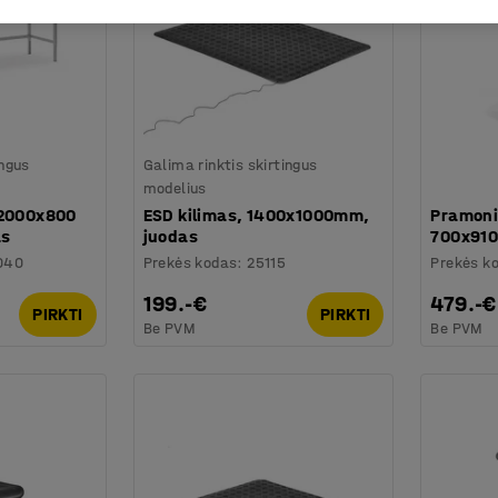
ingus
Galima rinktis skirtingus
modelius
 2000x800
ESD kilimas, 1400x1000mm,
Pramoni
as
juodas
700x910
040
Prekės kodas
:
25115
Prekės k
199.-€
479.-€
PIRKTI
PIRKTI
Be PVM
Be PVM