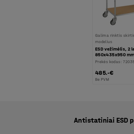
Galima rinktis skirt
modelius
ESD vežimėlis, 2 
850x435x950 m
Prekės kodas
:
7203
485.-€
Be PVM
Antistatiniai ESD 