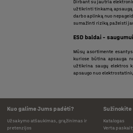
Dirbant su jautria elektroni
užtikrinti tinkamą apsaugą.
darbo aplinką nuo nepageid
sumažinti riziką pažeisti ja
ESD baldai – saugumui 
Mūsų asortimente esantys E
kuriose būtina apsauga nu
užtikrina saugų elektros k
apsaugo nuo elektrostatinių
AJ Produktai asortime
Mūsų siūlomi antistatiniai
Kuo galime Jums padėti?
Sužinokite
Nuo ESD kilimų ir kėdžių ik
užtikrins darbo efektyvumą
Užsakymo atšaukimas, grąžinimas ir
Katalogas
vieta būtų saugi, o jaut
pretenzijos
Verta paskait
parduotuvės asortimentą ir 