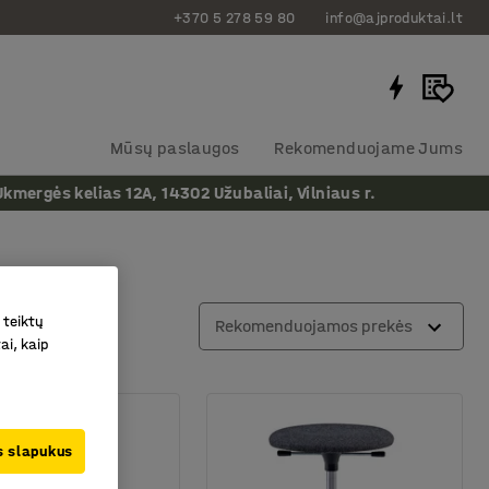
+370 5 278 59 80
info@ajproduktai.lt
Mūsų paslaugos
Rekomenduojame Jums
ergės kelias 12A, 14302 Užubaliai, Vilniaus r.
 teiktų
Rekomenduojamos prekės
ai, kaip
us slapukus