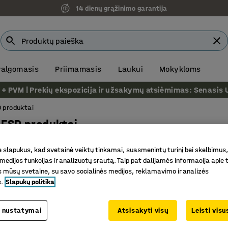
14 dienų grąžinimo garantija
 valgomasis
Priimamasis
Laukui
Mokykloms
VM | Prekių ekspozicija ir užsakymų atsiėmimas: Senasis Ukm
 produktai
i ESD produktai
slapukus, kad svetainė veiktų tinkamai, suasmenintų turinį bei skelbimus,
Aukštis
Plotis
Tūris
Rodyti daugiau filtrų
medijos funkcijas ir analizuotų srautą. Taip pat dalijamės informacija apie t
 mūsų svetaine, su savo socialinės medijos, reklamavimo ir analizės
s.
Slapukų politika
 nustatymai
Atsisakyti visų
Leisti vis