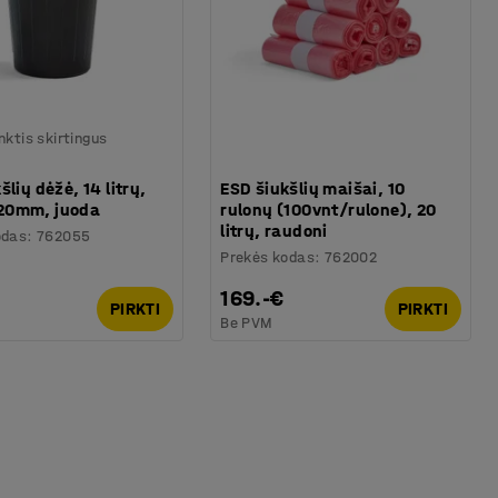
nktis skirtingus
šlių dėžė, 14 litrų,
ESD šiukšlių maišai, 10
20mm, juoda
rulonų (100vnt/rulone), 20
litrų, raudoni
odas
:
762055
Prekės kodas
:
762002
169.-€
PIRKTI
PIRKTI
Be PVM