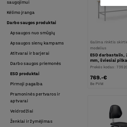
saugojimui
Kėlimo įranga
Darbo saugos produktai
Apsaugos nuo smūgių
Galima rinktis skirt
Apsaugos sienų kampams
modelius
Atitvarai ir barjerai
ESD darbastalis,
mm, šviesiai pilk
Darbo saugos priemonės
Prekės kodas
:
7352
ESD produktai
769.-€
Pirmoji pagalba
Be PVM
Pramoninės pertvaros ir
aptvarai
Veidrodžiai
Ženklai ir žymėjimas