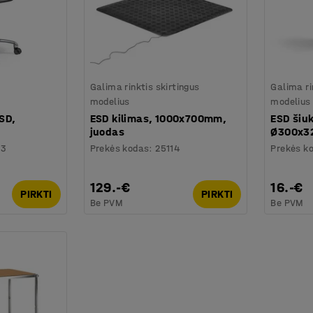
Galima rinktis skirtingus
Galima ri
modelius
modelius
SD,
ESD kilimas, 1000x700mm,
ESD šiuk
juodas
Ø300x3
13
Prekės kodas
:
25114
Prekės k
129.-€
16.-€
PIRKTI
PIRKTI
Be PVM
Be PVM