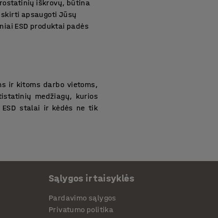
trostatinių iškrovų, būtina
 skirti apsaugoti Jūsų
iniai ESD produktai padės
ms ir kitoms darbo vietoms,
istatinių medžiagų, kurios
 ESD stalai ir kėdės ne tik
as
ir apsaugotą darbo aplinką.
Sąlygos ir taisyklės
švengti brangių pažeidimų ir
žtikrinsite, kad Jūsų darbo
Pardavimo sąlygos
žvelgti mūsų internetinės
Privatumo politika