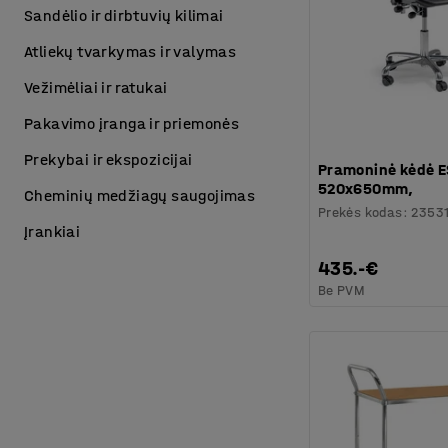
Sandėlio ir dirbtuvių kilimai
Atliekų tvarkymas ir valymas
Vežimėliai ir ratukai
Pakavimo įranga ir priemonės
Prekybai ir ekspozicijai
Pramoninė kėdė E
520x650mm,
Cheminių medžiagų saugojimas
Prekės kodas
:
2353
Įrankiai
435.-€
Be PVM