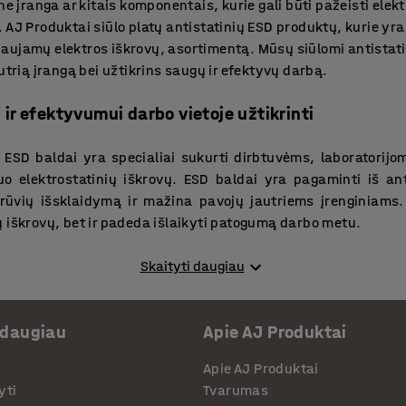
ne įranga ar kitais komponentais, kurie gali būti pažeisti elek
 AJ Produktai siūlo platų antistatinių ESD produktų, kurie yra
aujamų elektros iškrovų, asortimentą. Mūsų siūlomi antistat
utrią įrangą bei užtikrins saugų ir efektyvų darbą.
ir efektyvumui darbo vietoje užtikrinti
SD baldai yra specialiai sukurti dirbtuvėms, laboratorijo
o elektrostatinių iškrovų. ESD baldai yra pagaminti iš ant
rūvių išsklaidymą ir mažina pavojų jautriems įrenginiams.
 iškrovų, bet ir padeda išlaikyti patogumą darbo metu.
nte – didelis antistatinių ESD produktų pasirinkim
Skaityti daugiau
 ESD produktai apima viską, ko reikia norint sukurti saugią 
 daugiau
Apie AJ Produktai
i apsauginių antistatinių priedų – visi šie produktai padės i
. Pasirinkdami AJ Produktai antistatinius ESD produktus, u
Apie AJ Produktai
ri elektroninė įranga – tinkamai apsaugota. Kviečiame ap
yti
Tvarumas
atrasti sprendimus, kurie geriausiai atitiks Jūsų poreikius.