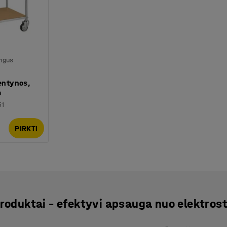
ingus
lentynos,
m
51
PIRKTI
produktai – efektyvi apsauga nuo elektrost