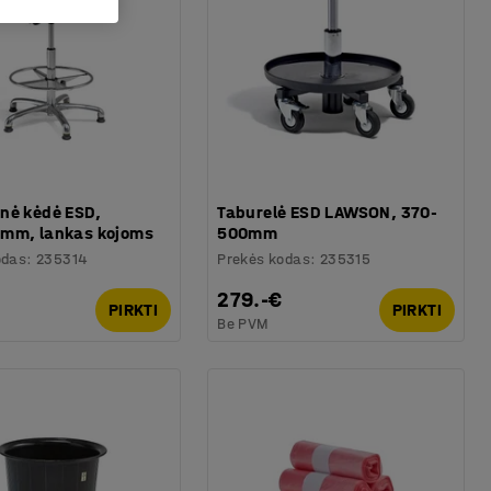
nė kėdė ESD,
Taburelė ESD LAWSON, 370-
mm, lankas kojoms
500mm
odas
:
235314
Prekės kodas
:
235315
279.-€
PIRKTI
PIRKTI
Be PVM