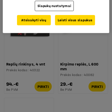
Slapukų nustatymai
Atsisakyti visų
Leisti visus slapukus
Replių rinkinys, 4 vnt
Kirpimo replės, L 600
mm
Prekės kodas
:
40322
Prekės kodas
:
40082
94.-€
29.-€
PIRKTI
PIRKTI
Be PVM
Be PVM