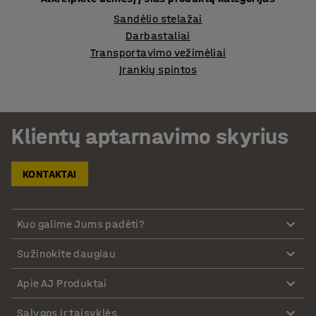
Sandėlio stelažai
Darbastaliai
Transportavimo vežimėliai
Įrankių spintos
Klientų aptarnavimo skyrius
KONTAKTAI
Kuo galime Jums padėti?
Sužinokite daugiau
Apie AJ Produktai
Sąlygos ir taisyklės