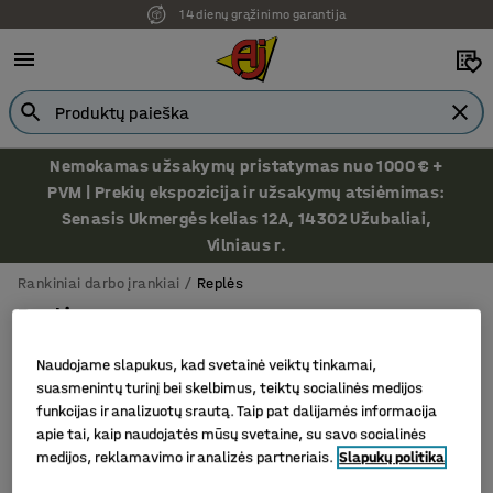
14 dienų grąžinimo garantija
Nemokamas užsakymų pristatymas nuo 1000 € +
PVM | Prekių ekspozicija ir užsakymų atsiėmimas:
Senasis Ukmergės kelias 12A, 14302 Užubaliai,
Vilniaus r.
Rankiniai darbo įrankiai
Replės
Replės
Naudojame slapukus, kad svetainė veiktų tinkamai,
suasmenintų turinį bei skelbimus, teiktų socialinės medijos
funkcijas ir analizuotų srautą. Taip pat dalijamės informacija
Filtras
Rūšiuoti
apie tai, kaip naudojatės mūsų svetaine, su savo socialinės
medijos, reklamavimo ir analizės partneriais.
Slapukų politika
3 produktų/ai