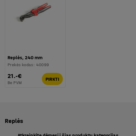
Replės, 240 mm
Prekės kodas
:
40099
21.-€
PIRKTI
Be PVM
Replės
Atkreipkite dėmesį į šias produktų kategorijas