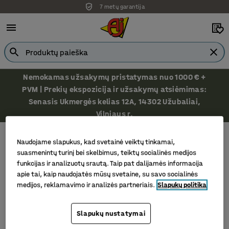
7 metų garantija
Nemokamas užsakymų pristatymas nuo 1000 € +
PVM | Prekių ekspozicija ir užsakymų atsiėmimas:
Senasis Ukmergės kelias 12A, 14302 Užubaliai,
Vilniaus r.
Rankiniai darbo įrankiai
Torx raktų rinkiniai
Naudojame slapukus, kad svetainė veiktų tinkamai,
Torx raktų rinkiniai
suasmenintų turinį bei skelbimus, teiktų socialinės medijos
funkcijas ir analizuotų srautą. Taip pat dalijamės informacija
apie tai, kaip naudojatės mūsų svetaine, su savo socialinės
medijos, reklamavimo ir analizės partneriais.
Slapukų politika
Filtras
Rūšiuoti
Slapukų nustatymai
1 produktų/ai