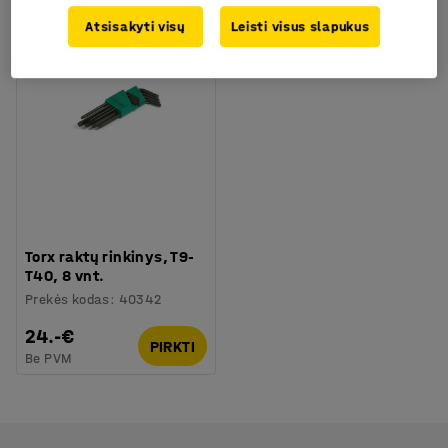
Atsisakyti visų
Leisti visus slapukus
Torx raktų rinkinys, T9-
T40, 8 vnt.
Prekės kodas
:
40342
24.-€
PIRKTI
Be PVM