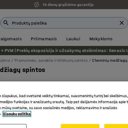
14 dienų grąžinimo garantija
 valgomasis
Priimamasis
Laukui
Mokykloms
VM | Prekių ekspozicija ir užsakymų atsiėmimas: Senasis Ukm
ojimui
Pramoninės, sandėlio ir dirbtuvių spintos
Cheminių medžiagų 
džiagų spintos
Plotis
Gylis
Užrakto tipas
Rodyti daugiau filtrų
slapukus, kad svetainė veiktų tinkamai, suasmenintų turinį bei skelbimus,
medijos funkcijas ir analizuotų srautą. Taip pat dalijamės informacija apie t
 mūsų svetaine, su savo socialinės medijos, reklamavimo ir analizės
s.
Slapukų politika