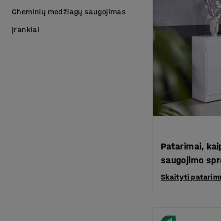
Cheminių medžiagų saugojimas
Įrankiai
Patarimai, kai
saugojimo sp
Skaityti patarim