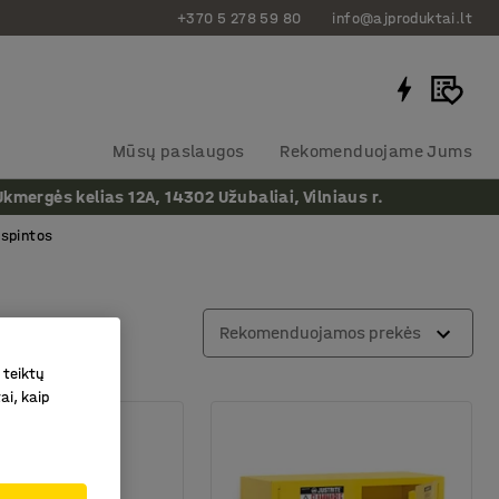
+370 5 278 59 80
info@ajproduktai.lt
Mūsų paslaugos
Rekomenduojame Jums
ergės kelias 12A, 14302 Užubaliai, Vilniaus r.
spintos
Rekomenduojamos prekės
 teiktų
ai, kaip