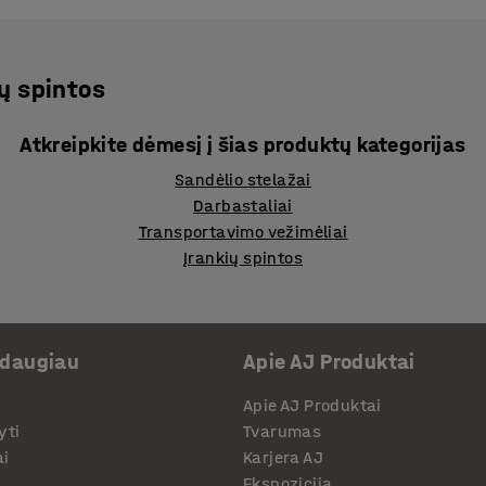
ų spintos
Atkreipkite dėmesį į šias produktų kategorijas
Sandėlio stelažai
Darbastaliai
Transportavimo vežimėliai
Įrankių spintos
 daugiau
Apie AJ Produktai
Apie AJ Produktai
yti
Tvarumas
ai
Karjera AJ
Ekspozicija