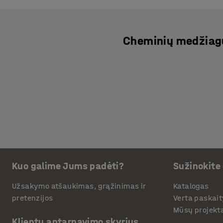
Cheminių medžiag
Kuo galime Jums padėti?
Sužinokite
Užsakymo atšaukimas, grąžinimas ir
Katalogas
pretenzijos
Verta paskait
Mūsų projekt
Klientų aptarnavimo skyrius