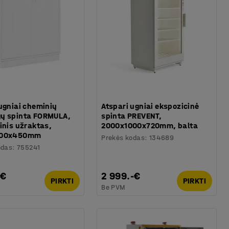
ugniai cheminių
Atspari ugniai ekspozicinė
ų spinta FORMULA,
spinta PREVENT,
inis užraktas,
2000x1000x720mm, balta
000x450mm
Prekės kodas
:
134689
odas
:
755241
-€
2 999.-€
PIRKTI
PIRKTI
Be PVM