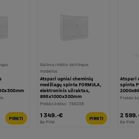
ingus
Galima rinktis skirtingus
modelius
s
Atspari ugniai cheminių
Atspari 
medžiagų spinta FORMULA,
spinta 
000x300mm
elektroninis užraktas,
2000x8
895x1000x300mm
04
Prekės k
Prekės kodas
:
755238
1 349.-€
2 599.
PIRKTI
PIRKTI
Be PVM
Be PVM