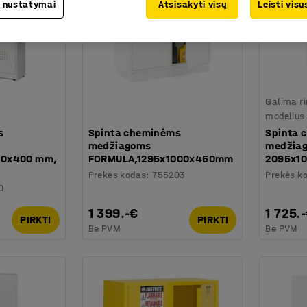
 nustatymai
Atsisakyti visų
Leisti vis
Galima ri
modelius
s
Spinta cheminėms
Spinta 
medžiagoms
medžia
00x400 mm,
FORMULA,1295x1000x450mm
2095x1
Prekės kodas
:
755203
Prekės k
0
1 399.-€
1 725.
PIRKTI
PIRKTI
Be PVM
Be PVM