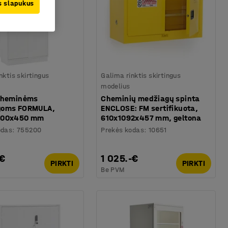
us slapukus
nktis skirtingus
Galima rinktis skirtingus
modelius
cheminėms
Cheminių medžiagų spinta
goms FORMULA,
ENCLOSE: FM sertifikuota,
000x450 mm
610x1092x457 mm, geltona
odas
:
755200
Prekės kodas
:
10651
-€
1 025.-€
PIRKTI
PIRKTI
Be PVM