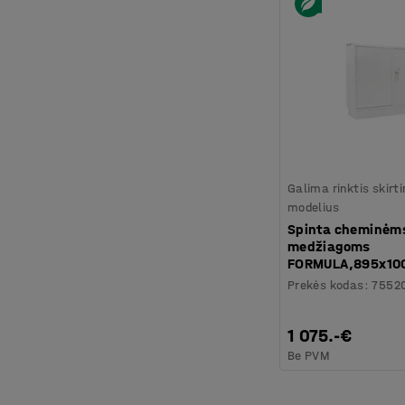
Galima rinktis skirt
modelius
Spinta cheminėm
medžiagoms
FORMULA,895x1
Prekės kodas
:
7552
1 075.-€
Be PVM