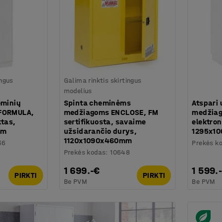
ingus
Galima rinktis skirtingus
modelius
eminių
Spinta cheminėms
Atspari 
 FORMULA,
medžiagoms ENCLOSE, FM
medžiag
ktas,
sertifikuosta, savaime
elektron
mm
užsidarančio durys,
1295x1
1120x1090x460mm
36
Prekės k
Prekės kodas
:
10648
1 699.-€
1 599.
PIRKTI
PIRKTI
Be PVM
Be PVM