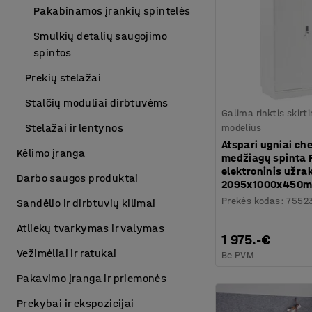
Pakabinamos įrankių spintelės
Smulkių detalių saugojimo
spintos
Prekių stelažai
Stalčių moduliai dirbtuvėms
Galima rinktis skirt
Stelažai ir lentynos
modelius
Atspari ugniai ch
Kėlimo įranga
medžiagų spinta
elektroninis užra
Darbo saugos produktai
2095x1000x450
Prekės kodas
:
7552
Sandėlio ir dirbtuvių kilimai
Atliekų tvarkymas ir valymas
1 975.-€
Vežimėliai ir ratukai
Be PVM
Pakavimo įranga ir priemonės
Prekybai ir ekspozicijai