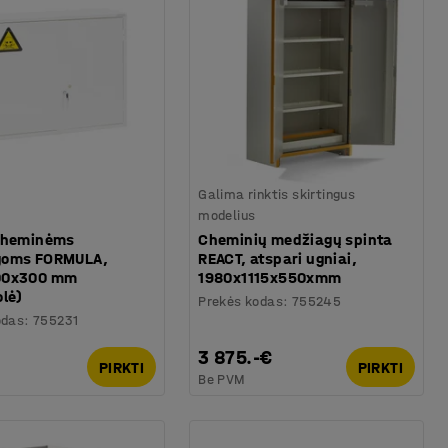
Galima rinktis skirtingus
modelius
cheminėms
Cheminių medžiagų spinta
goms FORMULA,
REACT, atspari ugniai,
00x300 mm
1980x1115x550xmm
olė)
Prekės kodas
:
755245
odas
:
755231
€
3 875.-€
PIRKTI
PIRKTI
Be PVM