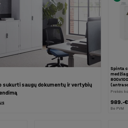
Spinta 
medžia
800x10
p sukurti saugų dokumentų ir vertybių
(antras
Prekės k
rendimą
989.-
us
Be PVM