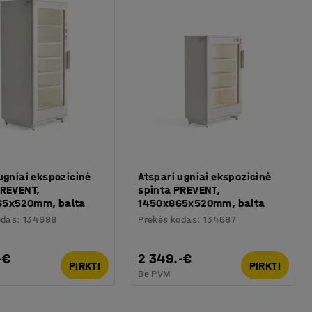
ugniai ekspozicinė
Atspari ugniai ekspozicinė
PREVENT,
spinta PREVENT,
65x520mm, balta
1450x865x520mm, balta
odas
:
134688
Prekės kodas
:
134687
-€
2 349.-€
PIRKTI
PIRKTI
Be PVM