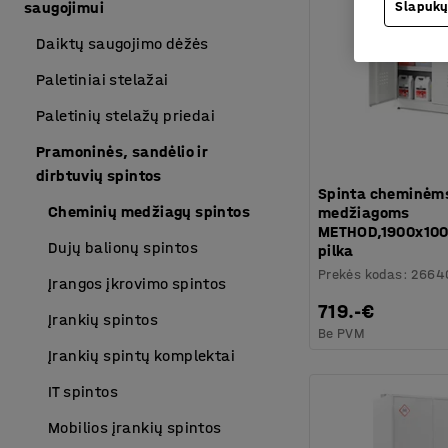
saugojimui
Slapukų
Daiktų saugojimo dėžės
Paletiniai stelažai
Paletinių stelažų priedai
Pramoninės, sandėlio ir
dirbtuvių spintos
Spinta cheminėm
Cheminių medžiagų spintos
medžiagoms
METHOD,1900x10
Dujų balionų spintos
pilka
Prekės kodas
:
2664
Įrangos įkrovimo spintos
719.-€
Įrankių spintos
Be PVM
Įrankių spintų komplektai
IT spintos
Mobilios įrankių spintos