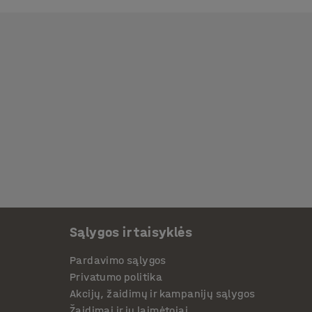
Sąlygos ir taisyklės
Pardavimo sąlygos
Privatumo politika
Akcijų, žaidimų ir kampanijų sąlygos
Žaidimai ir jų laimėtojai