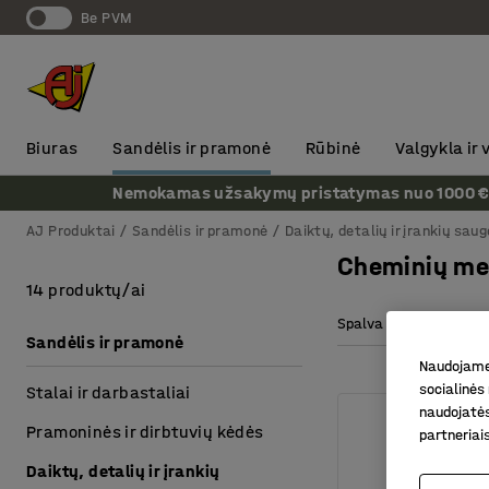
Be PVM
Biuras
Sandėlis ir pramonė
Rūbinė
Valgykla ir
Nemokamas užsakymų pristatymas nuo 1000 € + P
AJ Produktai
Sandėlis ir pramonė
Daiktų, detalių ir įrankių saug
Cheminių me
14 produktų/ai
Spalva
Aukštis
Sandėlis ir pramonė
Naudojame 
socialinės 
Stalai ir darbastaliai
naudojatės
Pramoninės ir dirbtuvių kėdės
partneriai
Daiktų, detalių ir įrankių