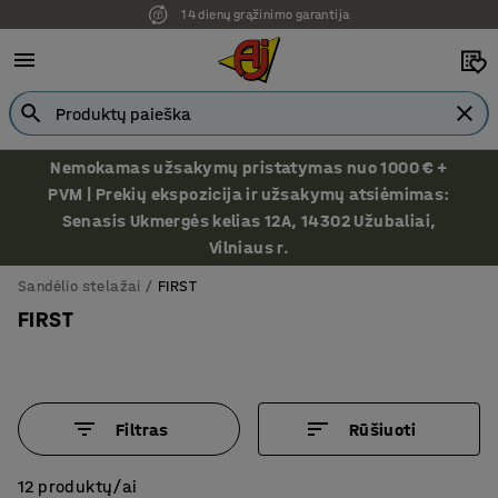
14 dienų grąžinimo garantija
Nemokamas užsakymų pristatymas nuo 1000 € +
PVM | Prekių ekspozicija ir užsakymų atsiėmimas:
Senasis Ukmergės kelias 12A, 14302 Užubaliai,
Vilniaus r.
Sandėlio stelažai
FIRST
FIRST
Filtras
Rūšiuoti
12 produktų/ai