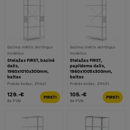
Galima rinktis skirtingus
Galima rinktis skirtingus
modelius
modelius
Stelažas FIRST, bazinė
Stelažas FIRST,
dalis,
papildoma dalis,
1960x1010x300mm,
1960x1005x300mm,
baltas
baltas
Prekės kodas
:
211421
Prekės kodas
:
211431
129.-€
105.-€
PIRKTI
PIRKTI
Be PVM
Be PVM