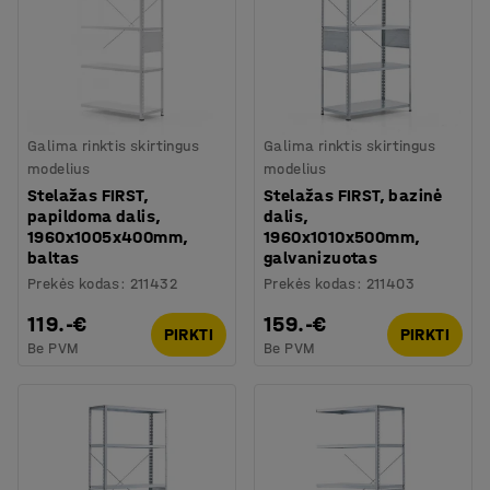
Galima rinktis skirtingus
Galima rinktis skirtingus
modelius
modelius
Stelažas FIRST,
Stelažas FIRST, bazinė
papildoma dalis,
dalis,
1960x1005x400mm,
1960x1010x500mm,
baltas
galvanizuotas
Prekės kodas
:
211432
Prekės kodas
:
211403
119.-€
159.-€
PIRKTI
PIRKTI
Be PVM
Be PVM