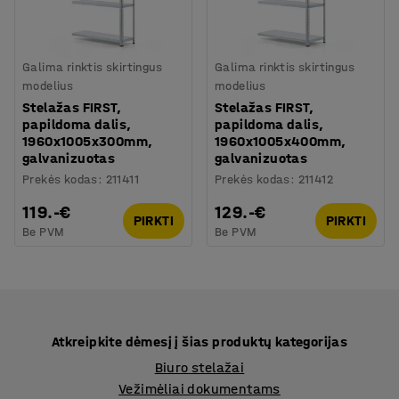
Galima rinktis skirtingus
Galima rinktis skirtingus
modelius
modelius
Stelažas FIRST,
Stelažas FIRST,
papildoma dalis,
papildoma dalis,
1960x1005x300mm,
1960x1005x400mm,
galvanizuotas
galvanizuotas
Prekės kodas
:
211411
Prekės kodas
:
211412
119.-€
129.-€
PIRKTI
PIRKTI
Be PVM
Be PVM
Atkreipkite dėmesį į šias produktų kategorijas
Biuro stelažai
Vežimėliai dokumentams