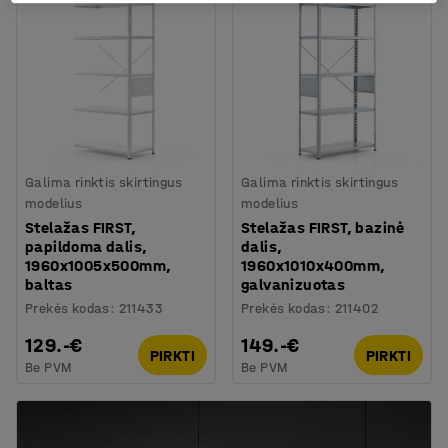
Galima rinktis skirtingus
Galima rinktis skirtingus
modelius
modelius
Stelažas FIRST,
Stelažas FIRST, bazinė
papildoma dalis,
dalis,
1960x1005x500mm,
1960x1010x400mm,
baltas
galvanizuotas
Prekės kodas
:
211433
Prekės kodas
:
211402
129.-€
149.-€
PIRKTI
PIRKTI
Be PVM
Be PVM