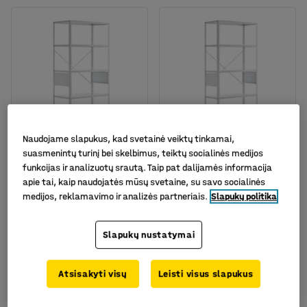
Naudojame slapukus, kad svetainė veiktų tinkamai,
Galima rinktis skirtingus
Galima rinktis skirtingus
suasmenintų turinį bei skelbimus, teiktų socialinės medijos
modelius
modelius
funkcijas ir analizuotų srautą. Taip pat dalijamės informacija
Stelažas FIRST, bazinė
Stelažas FIRST, bazinė
apie tai, kaip naudojatės mūsų svetaine, su savo socialinės
dalis,
dalis,
medijos, reklamavimo ir analizės partneriais.
Slapukų politika
1960x1010x500mm,
1960x1010x400mm,
baltas
baltas
Prekės kodas
:
211423
Prekės kodas
:
211422
Slapukų nustatymai
159.-€
139.-€
PIRKTI
PIRKTI
Be PVM
Be PVM
Atsisakyti visų
Leisti visus slapukus