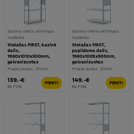
Galima rinktis skirtingus
Galima rinktis skirtingus
modelius
modelius
Stelažas FIRST, bazinė
Stelažas FIRST,
dalis,
papildoma dalis,
1960x1010x300mm,
1960x1005x500mm,
galvanizuotas
galvanizuotas
Prekės kodas
:
211401
Prekės kodas
:
211413
139.-€
149.-€
PIRKTI
PIRKTI
Be PVM
Be PVM