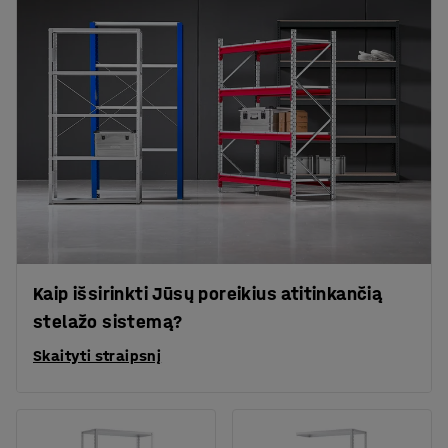
Kaip išsirinkti Jūsų poreikius atitinkančią
stelažo sistemą?
Skaityti straipsnį