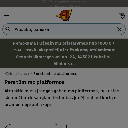
Ekspozicija Vilniuje
Nemokamas užsakymų pristatymas nuo 1000 € +
PVM | Prekių ekspozicija ir užsakymų atsiėmimas:
Senasis Ukmergės kelias 12A, 14302 Užubaliai,
Vilniaus r.
Kėlimo įranga
Perstūmimo platformos
Perstūmimo platformos
Atraskite mūsų įrangos gabenimo platformas, sukurtas
sklandžiam ir saugiam technikos judėjimui bet kurioje
pramoninėje aplinkoje.