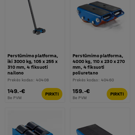
Perstūmimo platforma,
Perstūmimo platforma,
iki 3000 kg, 105 x 255 x
4000 kg, 110 x 230 x 270
310 mm, 4 fiksuoti
mm, 4 fiksuoti
nailono
poliuretano
Prekės kodas
:
40408
Prekės kodas
:
40460
149.-€
159.-€
PIRKTI
PIRKTI
Be PVM
Be PVM