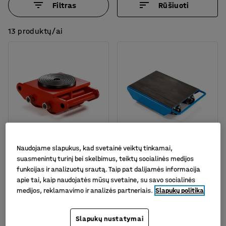
Filtras
Rūšiuoti
13 produktų/ai
Naudojame slapukus, kad svetainė veiktų tinkamai,
suasmenintų turinį bei skelbimus, teiktų socialinės medijos
Transportavimo
Perstūmimo platforma,
funkcijas ir analizuotų srautą. Taip pat dalijamės informacija
vežimėlis, 6000 kg
1000 kg, 120x340x430
apie tai, kaip naudojatės mūsų svetaine, su savo socialinės
mm, 4 besisukiojantys
Prekės kodas
:
40459
medijos, reklamavimo ir analizės partneriais.
Slapukų politika
nailono
Prekės kodas
:
40404
Slapukų nustatymai
169.-€
219.-€