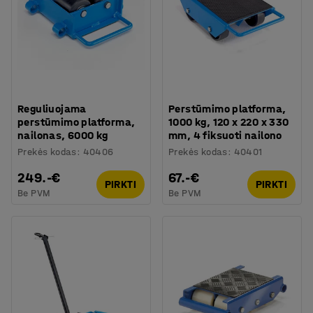
Reguliuojama
Perstūmimo platforma,
perstūmimo platforma,
1000 kg, 120 x 220 x 330
nailonas, 6000 kg
mm, 4 fiksuoti nailono
Prekės kodas
:
40406
Prekės kodas
:
40401
249.-€
67.-€
PIRKTI
PIRKTI
Be PVM
Be PVM