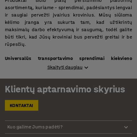
Produktai siūlo platų perstūmimo platformų
asortimentą, kuriame – sprendimai, padėsiantys lengvai
ir saugiai pervežti įvairius krovinius. Mūsų siūloma
kėlimo įranga yra sukurta tam, kad užtikrintų
maksimalų darbo efektyvumą ir saugumą, todėl galite
būti tikri, kad Jūsų kroviniai bus pervežti greitai ir be
rūpesčių.
Universalūs transportavimo sprendimai kiekvieno
poreikiams
Skaityti daugiau
Mūsų asortimente esančios perstūmimo platformos yra
pagamintos iš tvirto plieno, kuris užtikrina gaminių
Klientų aptarnavimo skyrius
ilgaamžiškumą ir atsparumą didelėms apkrovoms.
Platformos paviršius yra padengtas kontūruota guma,
KONTAKTAI
kuri apsaugo transportuojamus krovinius nuo pažeidimų
ir nuslydimo. Konstrukcijoje sumontuoti nailono ratukai,
kurie atsparūs vandeniui, alyvoms ir chemikalams, todėl
Kuo galime Jums padėti?
šios platformos yra puikus pasirinkimas bet kokioms
darbo sąlygoms.