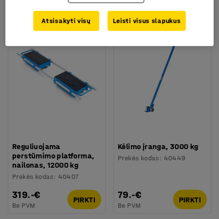
PIRKTI
PIRKTI
Be PVM
Be PVM
Atsisakyti visų
Leisti visus slapukus
Reguliuojama
Kėlimo įranga, 3000 kg
perstūmimo platforma,
Prekės kodas
:
40449
nailonas, 12000 kg
Prekės kodas
:
40407
319.-€
79.-€
PIRKTI
PIRKTI
Be PVM
Be PVM