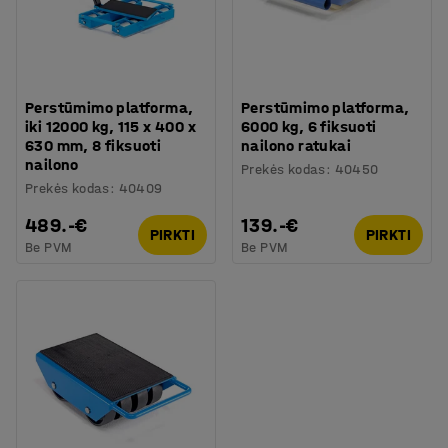
Perstūmimo platforma,
Perstūmimo platforma,
iki 12000 kg, 115 x 400 x
6000 kg, 6 fiksuoti
630 mm, 8 fiksuoti
nailono ratukai
nailono
Prekės kodas
:
40450
Prekės kodas
:
40409
489.-€
139.-€
PIRKTI
PIRKTI
Be PVM
Be PVM