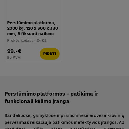
Perstūmimo platforma,
2000 kg, 120 x 300 x 330
mm, 8 fiksuoti nailono
Prekės kodas
:
40402
99.-€
PIRKTI
Be PVM
Perstūmimo platformos – patikima ir
funkcionali kėlimo įranga
Sandėliuose, gamyklose ir pramoninėse erdvėse krovinių
pervežimas reikalauja patikimos ir efektyvios įrangos. AJ