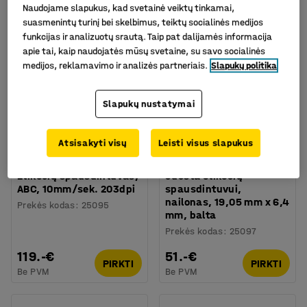
Naudojame slapukus, kad svetainė veiktų tinkamai,
suasmenintų turinį bei skelbimus, teiktų socialinės medijos
funkcijas ir analizuotų srautą. Taip pat dalijamės informacija
apie tai, kaip naudojatės mūsų svetaine, su savo socialinės
medijos, reklamavimo ir analizės partneriais.
Slapukų politika
Slapukų nustatymai
Atsisakyti visų
Leisti visus slapukus
Etikečių spausdintuvas,
Juosta etikečių
ABC, 10mm/sek. 203dpi
spausdintuvui,
nailonas, 19,05 mm x 6,4
Prekės kodas
:
25095
mm, balta
Prekės kodas
:
25097
119.-€
51.-€
PIRKTI
PIRKTI
Be PVM
Be PVM