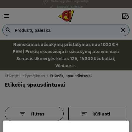
Ekspozicija Vilniuje
Nemokamas užsakymų pristatymas nuo 1000 € +
PVM | Prekių ekspozicija ir užsakymų atsiėmimas:
Senasis Ukmergės kelias 12A, 14302 Užubaliai,
Vilniaus r.
Etiketės ir žymėjimas
Etikečių spausdintuvai
Etikečių spausdintuvai
Filtras
Rūšiuoti
5 produktų/ai