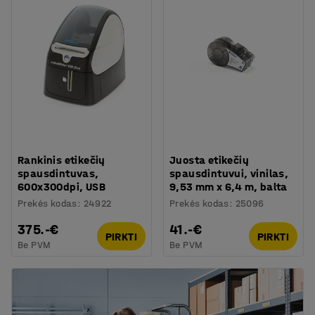
Rankinis etikečių
Juosta etikečių
spausdintuvas,
spausdintuvui, vinilas,
600x300dpi, USB
9,53 mm x 6,4 m, balta
Prekės kodas
:
24922
Prekės kodas
:
25096
375.-€
41.-€
PIRKTI
PIRKTI
Be PVM
Be PVM