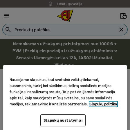
7 metų garantija
Nemokamas užsakymų pristatymas nuo 1000 € +
PVM | Prekių ekspozicija ir užsakymų atsiėmimas:
Senasis Ukmergės kelias 12A, 14302 Užubaliai,
Vilniaus r.
Svarstyklės
Skaičiavimo svarstyklės
Naudojame slapukus, kad svetainė veiktų tinkamai,
Skaičiavimo svarstyklės
suasmenintų turinį bei skelbimus, teiktų socialinės medijos
funkcijas ir analizuotų srautą. Taip pat dalijamės informacija
apie tai, kaip naudojatės mūsų svetaine, su savo socialinės
medijos, reklamavimo ir analizės partneriais.
Slapukų politika
Filtras
Rūšiuoti
Slapukų nustatymai
2 produktų/ai