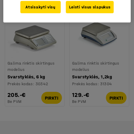
Atsisakyti visų
Leisti visus slapukus
Galima rinktis skirtingus
Galima rinktis skirtingus
modelius
modelius
Svarstyklės, 6 kg
Svarstyklės, 1,2kg
Prekės kodas
:
30342
Prekės kodas
:
31304
205.-€
129.-€
PIRKTI
PIRKTI
Be PVM
Be PVM