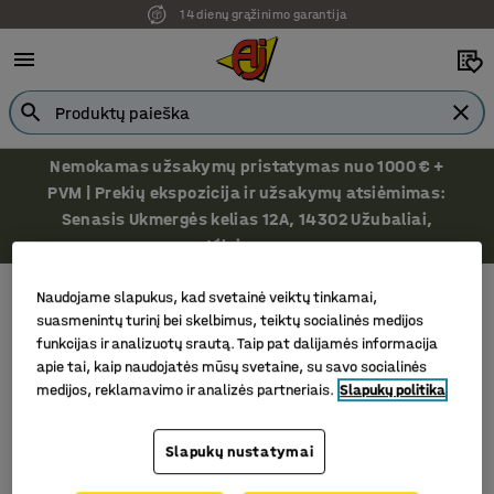
14 dienų grąžinimo garantija
Nemokamas užsakymų pristatymas nuo 1000 € +
PVM | Prekių ekspozicija ir užsakymų atsiėmimas:
Senasis Ukmergės kelias 12A, 14302 Užubaliai,
Vilniaus r.
Paletės ir priedai
Laikikliai paletėms
Naudojame slapukus, kad svetainė veiktų tinkamai,
Laikikliai paletėms
suasmenintų turinį bei skelbimus, teiktų socialinės medijos
funkcijas ir analizuotų srautą. Taip pat dalijamės informacija
apie tai, kaip naudojatės mūsų svetaine, su savo socialinės
medijos, reklamavimo ir analizės partneriais.
Slapukų politika
Rūšiuoti
Slapukų nustatymai
1 produktų/ai