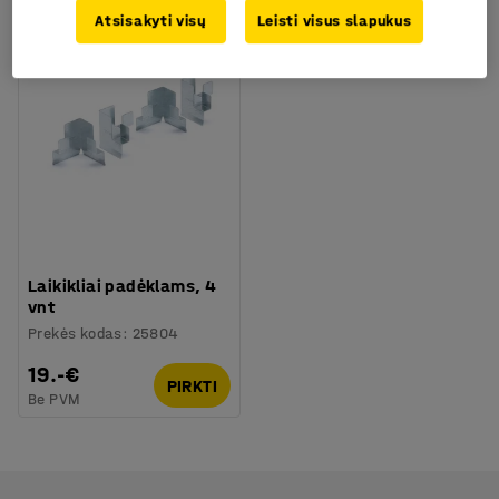
Atsisakyti visų
Leisti visus slapukus
Laikikliai padėklams, 4
vnt
Prekės kodas
:
25804
19.-€
PIRKTI
Be PVM