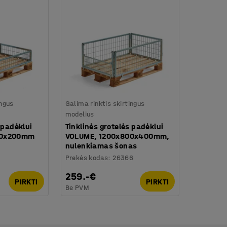
ingus
Galima rinktis skirtingus
modelius
 padėklui
Tinklinės grotelės padėklui
00x200mm
VOLUME, 1200x800x400mm,
nulenkiamas šonas
1
Prekės kodas
:
26366
259.-€
PIRKTI
PIRKTI
Be PVM