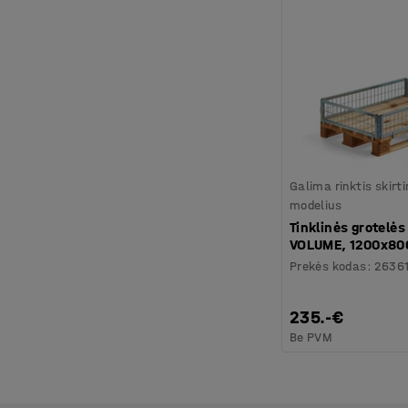
Galima rinktis skirt
modelius
Tinklinės grotelės
VOLUME, 1200x8
Prekės kodas
:
2636
235.-€
Be PVM