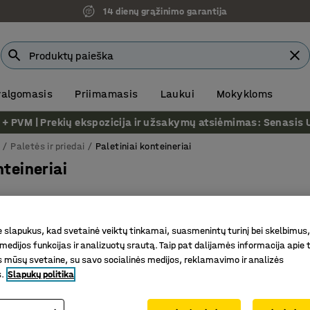
14 dienų grąžinimo garantija
 valgomasis
Priimamasis
Laukui
Mokykloms
VM | Prekių ekspozicija ir užsakymų atsiėmimas: Senasis Ukm
s
Paletės ir priedai
Paletiniai konteineriai
nteineriai
Plotis
Tūris
Dedamos viena ant kitos
Rodyti daugiau 
slapukus, kad svetainė veiktų tinkamai, suasmenintų turinį bei skelbimus,
medijos funkcijas ir analizuotų srautą. Taip pat dalijamės informacija apie t
 mūsų svetaine, su savo socialinės medijos, reklamavimo ir analizės
s.
Slapukų politika