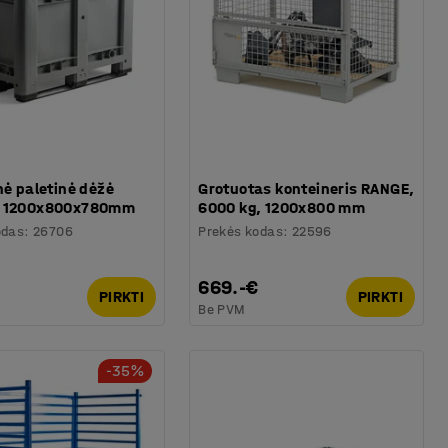
nė paletinė dėžė
Grotuotas konteineris RANGE,
, 1200x800x780mm
6000 kg, 1200x800 mm
odas
:
26706
Prekės kodas
:
22596
669.-€
PIRKTI
PIRKTI
Be PVM
-35%