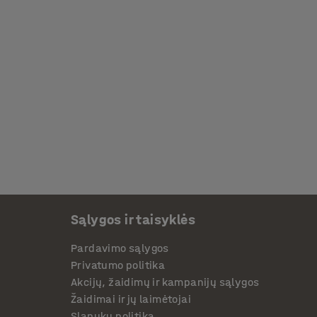
Sąlygos ir taisyklės
Pardavimo sąlygos
Privatumo politika
Akcijų, žaidimų ir kampanijų sąlygos
Žaidimai ir jų laimėtojai
Slapukų politika