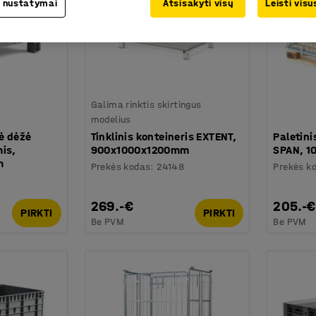
 nustatymai
Atsisakyti visų
Leisti vis
Galima rinktis skirtingus
modelius
nė dėžė
Tinklinis konteineris EXTENT,
Paletini
is,
900x1000x1200mm
SPAN, 
m
Prekės kodas
:
24148
Prekės k
1
269.-€
205.-€
PIRKTI
PIRKTI
Be PVM
Be PVM