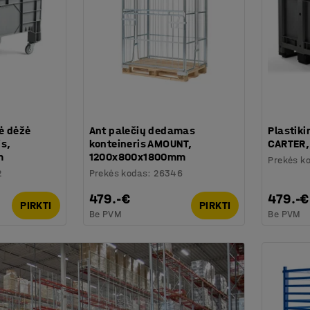
nė dėžė
Ant palečių dedamas
Plastiki
is,
konteineris AMOUNT,
CARTER
m
1200x800x1800mm
Prekės k
2
Prekės kodas
:
26346
479.-€
479.-€
PIRKTI
PIRKTI
Be PVM
Be PVM