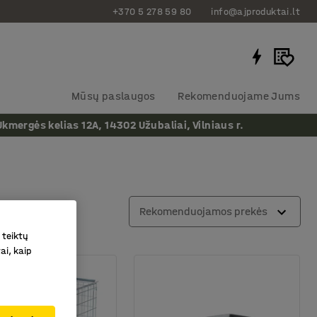
+370 5 278 59 80
info@ajproduktai.lt
Mūsų paslaugos
Rekomenduojame Jums
ergės kelias 12A, 14302 Užubaliai, Vilniaus r.
filtrų
Rekomenduojamos prekės
 teiktų
ai, kaip