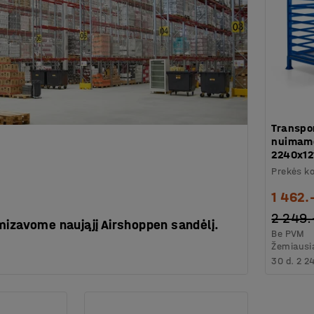
Transpo
nuimamo
2240x12
Prekės k
1 462.
2 249.
mizavome naująjį Airshoppen sandėlį.
Be PVM
Žemiausia
30 d.
2 2