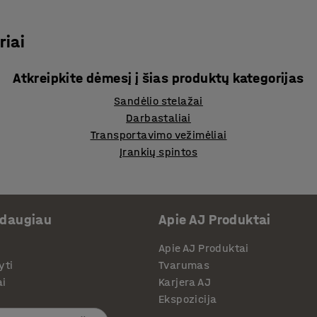
riai
Atkreipkite dėmesį į šias produktų kategorijas
Sandėlio stelažai
Darbastaliai
Transportavimo vežimėliai
Įrankių spintos
 daugiau
Apie AJ Produktai
Apie AJ Produktai
yti
Tvarumas
ai
Karjera AJ
Ekspozicija