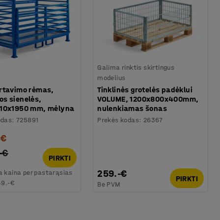
Galima rinktis skirtingus
modelius
rtavimo rėmas,
Tinklinės grotelės padėklui
s sienelės,
VOLUME, 1200x800x400mm,
10x1950 mm, mėlyna
nulenkiamas šonas
odas
:
725891
Prekės kodas
:
26367
-€
-€
PIRKTI
259.-€
 kaina per pastarąsias
PIRKTI
49.-€
Be PVM