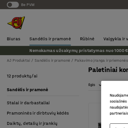
Be PVM
Biuras
Sandėlis ir pramonė
Rūbinė
Valgykla ir
Nemokamas užsakymų pristatymas nuo 1000 € + P
AJ Produktai
Sandėlis ir pramonė
Pakavimo įranga ir priemonė
Paletiniai ko
12 produktų/ai
Ilgis
Aukštis
Sandėlis ir pramonė
Naudojame 
socialinės 
Stalai ir darbastaliai
naudojatės
Pramoninės ir dirbtuvių kėdės
partneriai
Daiktų, detalių ir įrankių