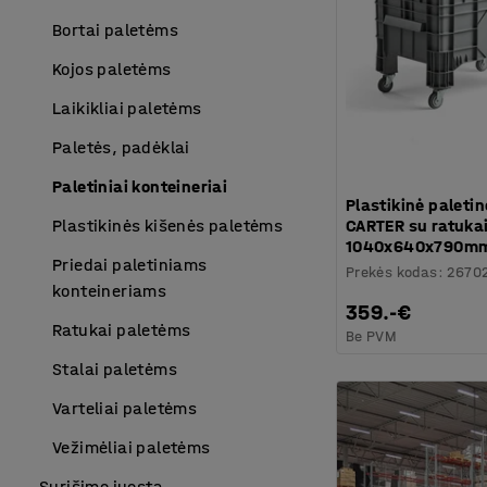
Bortai paletėms
Kojos paletėms
Laikikliai paletėms
Paletės, padėklai
Paletiniai konteineriai
Plastikinė paleti
CARTER su ratuka
Plastikinės kišenės paletėms
1040x640x790m
Priedai paletiniams
Prekės kodas
:
2670
konteineriams
359.-€
Ratukai paletėms
Be PVM
Stalai paletėms
Varteliai paletėms
Vežimėliai paletėms
Surišimo juosta