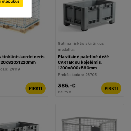
us slapukus
Galima rinktis skirtingus
modelius
s tinklinis konteineris
Plastikinė paletinė dėžė
1020x820x1220mm
CARTER su kojelėmis,
1200x800x580mm
odas
:
24119
Prekės kodas
:
26705
385.-€
PIRKTI
PIRKTI
Be PVM