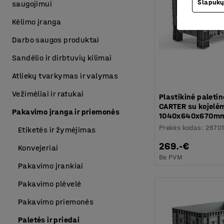
Slapukų
saugojimui
Kėlimo įranga
Darbo saugos produktai
Sandėlio ir dirbtuvių kilimai
Atliekų tvarkymas ir valymas
Vežimėliai ir ratukai
Plastikinė paleti
CARTER su kojelėm
Pakavimo įranga ir priemonės
1040x640x670m
Prekės kodas
:
2670
Etiketės ir žymėjimas
269.-€
Konvejeriai
Be PVM
Pakavimo įrankiai
Pakavimo plėvelė
Pakavimo priemonės
Paletės ir priedai