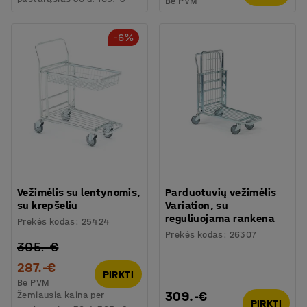
Be PVM
-6%
Vežimėlis su lentynomis,
Parduotuvių vežimėlis
su krepšeliu
Variation, su
reguliuojama rankena
Prekės kodas
:
25424
Prekės kodas
:
26307
305.-€
287.-€
PIRKTI
Be PVM
309.-€
Žemiausia kaina per
PIRKTI