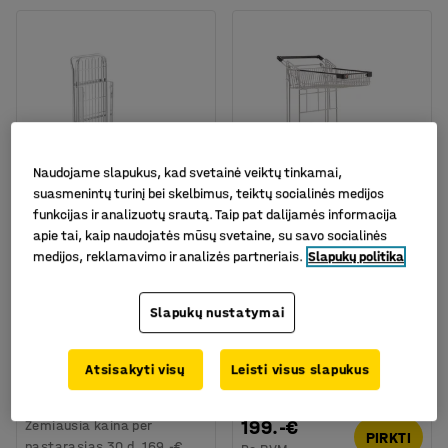
Naudojame slapukus, kad svetainė veiktų tinkamai,
suasmenintų turinį bei skelbimus, teiktų socialinės medijos
funkcijas ir analizuotų srautą. Taip pat dalijamės informacija
apie tai, kaip naudojatės mūsų svetaine, su savo socialinės
Sudedamas vežimėlis
Parduotuvių vežimėlis
medijos, reklamavimo ir analizės partneriais.
Slapukų politika
TARGA, su krepšeliu,
FOLD, 200kg,
890x520 mm
chromuotas
Slapukų nustatymai
Prekės kodas
:
25292
Prekės kodas
:
25284
169.-€
Atsisakyti visų
Leisti visus slapukus
164.-€
PIRKTI
Be PVM
199.-€
Žemiausia kaina per
PIRKTI
pastarąsias 30 d.
169.-€