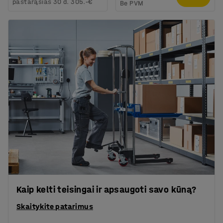
pastarąsias 30 d.
305.-€
Be PVM
Kaip kelti teisingai ir apsaugoti savo kūną?
Skaitykite patarimus