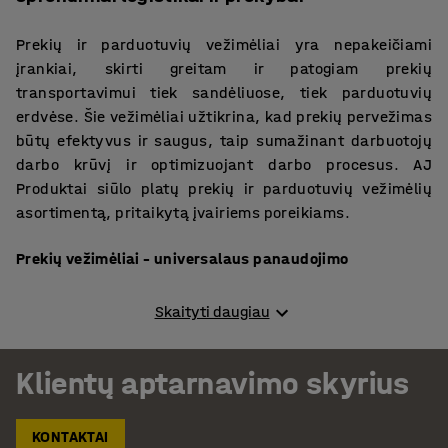
Prekių ir parduotuvių vežimėliai yra nepakeičiami
įrankiai, skirti greitam ir patogiam prekių
transportavimui tiek sandėliuose, tiek parduotuvių
erdvėse. Šie vežimėliai užtikrina, kad prekių pervežimas
būtų efektyvus ir saugus, taip sumažinant darbuotojų
darbo krūvį ir optimizuojant darbo procesus. AJ
Produktai siūlo platų prekių ir parduotuvių vežimėlių
asortimentą, pritaikytą įvairiems poreikiams.
Prekių vežimėliai – universalaus panaudojimo
Prekių vežimėliai yra pritaikyti transportuoti įvairius
Skaityti daugiau
krovinius – nuo smulkių prekių iki didelių ir sunkių daiktų.
Dėl savo patvarios konstrukcijos ir lengvai valdomų
Klientų aptarnavimo skyrius
ratukų, šie vežimėliai užtikrina sklandų ir stabilų
judėjimą net ir esant didelėms apkrovoms. Prekių
vežimėliai yra tinkami naudoti tiek sandėliuose, tiek
KONTAKTAI
prekybos centruose, kur prekių pervežimas yra