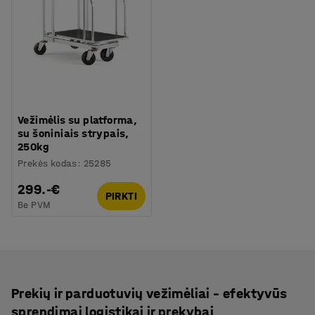
Vežimėlis su platforma,
su šoniniais strypais,
250kg
Prekės kodas
:
25285
299.-€
PIRKTI
Be PVM
Prekių ir parduotuvių vežimėliai – efektyvūs
sprendimai logistikai ir prekybai