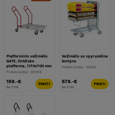
Platforminis vežimėlis
Vežimėlis su spyruokline
GATE, tinkliuko
lentyna
platforma, 1170x700 mm
Prekės kodas
:
23584
Prekės kodas
:
231516
159.-€
579.-€
PIRKTI
PIRKTI
Be PVM
Be PVM