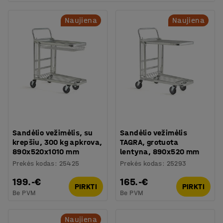
Naujiena
Naujiena
Sandėlio vežimėlis, su
Sandėlio vežimėlis
krepšiu, 300 kg apkrova,
TAGRA, grotuota
890x520x1010 mm
lentyna, 890x520 mm
Prekės kodas
:
25425
Prekės kodas
:
25293
199.-€
165.-€
PIRKTI
PIRKTI
Be PVM
Be PVM
Naujiena