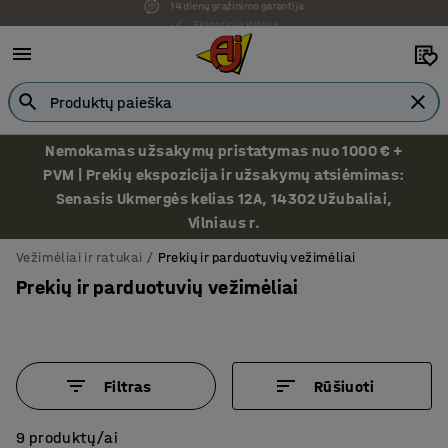
Ekspozicija Vilniuje
Nemokamas užsakymų pristatymas nuo 1000 € +
PVM | Prekių ekspozicija ir užsakymų atsiėmimas:
Senasis Ukmergės kelias 12A, 14302 Užubaliai,
Vilniaus r.
Vežimėliai ir ratukai
Prekių ir parduotuvių vežimėliai
Prekių ir parduotuvių vežimėliai
Filtras
Rūšiuoti
9 produktų/ai